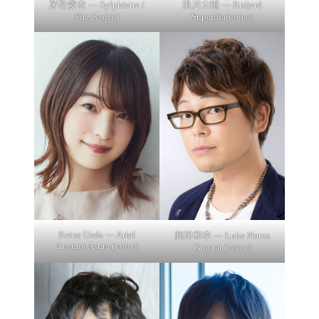
茅野愛衣 — Sylphiette /
浪川大輔 — Ruijerd
Fitz (voice)
Superdia(voice)
Reina Ueda — Ariel
興津和幸 — Luke Notos
Anemoi Asura (voice)
Greyrat (voice)