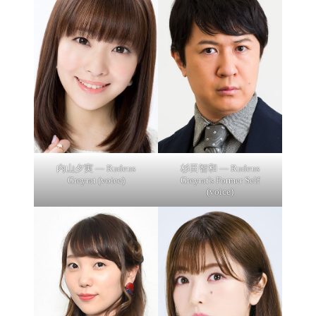
内山夕実 — Rudeus
杉田智和 — Rudeus
Greyrat (voice)
Greyrat's Former Self
(voice)