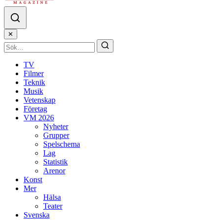
✕
TV
Filmer
Teknik
Musik
Vetenskap
Företag
VM 2026
Nyheter
Grupper
Spelschema
Lag
Statistik
Arenor
Konst
Mer
Hälsa
Teater
Svenska