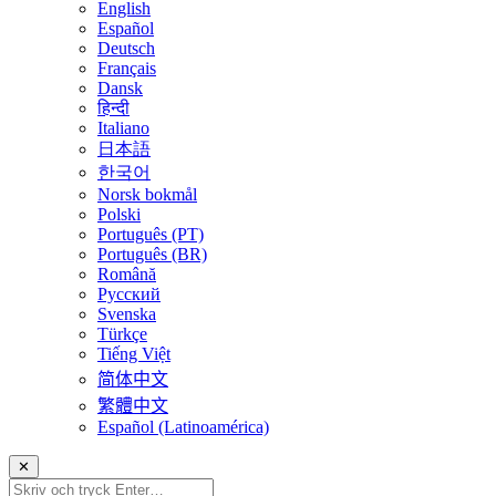
English
Español
Deutsch
Français
Dansk
हिन्दी
Italiano
日本語
한국어
Norsk bokmål
Polski
Português (PT)
Português (BR)
Română
Русский
Svenska
Türkçe
Tiếng Việt
简体中文
繁體中文
Español (Latinoamérica)
✕