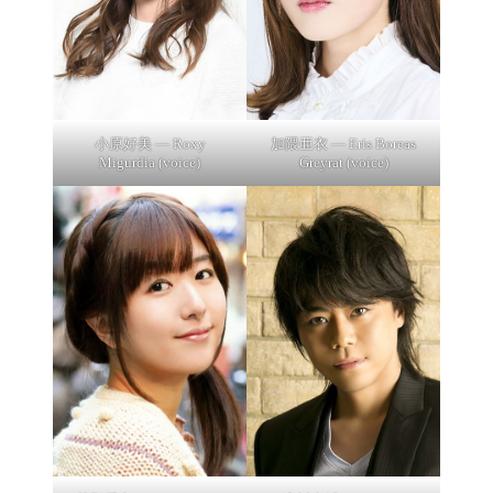
小原好美 — Roxy
加隈亜衣 — Eris Boreas
Migurdia (voice)
Greyrat (voice)