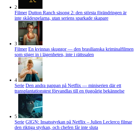
2
Filmer
Dutton Ranch säsong 2: den största förändringen är
inte skådespelarna, utan seriens sparkade skapare
3
Filmer
En kvinnas skuggor — den brasilianska kriminalfilmen
som stiger in i lägenheten, inte i rättssalen
4
Serie
Den andra pappan på Netflix — miniserien där ett
transplantationstest förvandlas till en tjugoårig bekännelse
5
Serie
GIGN: Insatsstyrkan på Netflix – Julien Leclercq filmar
den riktiga styrkan, och chefen får inte sluta