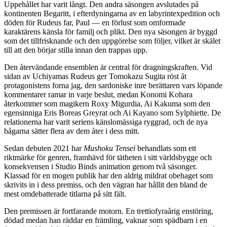
Uppehållet har varit långt. Den andra säsongen avslutades på
kontinenten Begaritt, i efterdyningarna av en labyrintexpedition och
döden för Rudeus far, Paul — en förlust som omformade
karaktärens känsla för familj och plikt. Den nya säsongen är byggd
som det tillfrisknande och den uppgörelse som följer, vilket är skälet
till att den börjar stilla innan den trappas upp.
Den återvändande ensemblen är central för dragningskraften. Vid
sidan av Uchiyamas Rudeus ger Tomokazu Sugita röst åt
protagonistens forna jag, den sardoniske inre berättaren vars löpande
kommentarer ramar in varje beslut, medan Konomi Kohara
återkommer som magikern Roxy Migurdia, Ai Kakuma som den
egensinniga Eris Boreas Greyrat och Ai Kayano som Sylphiette. De
relationerna har varit seriens känslomässiga ryggrad, och de nya
bågarna sätter flera av dem åter i dess mitt.
Sedan debuten 2021 har
Mushoku Tensei
behandlats som ett
riktmärke för genren, framhävd för tätheten i sitt världsbygge och
konsekvensen i Studio Binds animation genom två säsonger.
Klassad för en mogen publik har den aldrig mildrat obehaget som
skrivits in i dess premiss, och den vägran har hållit den bland de
mest omdebatterade titlarna på sitt fält.
Den premissen är fortfarande motorn. En trettiofyraårig enstöring,
dödad medan han räddar en främling, vaknar som spädbarn i en