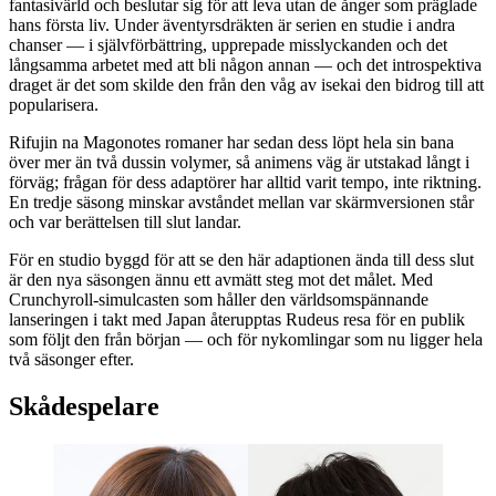
fantasivärld och beslutar sig för att leva utan de ånger som präglade
hans första liv. Under äventyrsdräkten är serien en studie i andra
chanser — i självförbättring, upprepade misslyckanden och det
långsamma arbetet med att bli någon annan — och det introspektiva
draget är det som skilde den från den våg av isekai den bidrog till att
popularisera.
Rifujin na Magonotes romaner har sedan dess löpt hela sin bana
över mer än två dussin volymer, så animens väg är utstakad långt i
förväg; frågan för dess adaptörer har alltid varit tempo, inte riktning.
En tredje säsong minskar avståndet mellan var skärmversionen står
och var berättelsen till slut landar.
För en studio byggd för att se den här adaptionen ända till dess slut
är den nya säsongen ännu ett avmätt steg mot det målet. Med
Crunchyroll-simulcasten som håller den världsomspännande
lanseringen i takt med Japan återupptas Rudeus resa för en publik
som följt den från början — och för nykomlingar som nu ligger hela
två säsonger efter.
Skådespelare