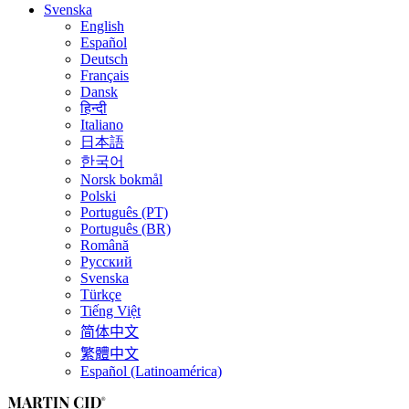
Svenska
English
Español
Deutsch
Français
Dansk
हिन्दी
Italiano
日本語
한국어
Norsk bokmål
Polski
Português (PT)
Português (BR)
Română
Русский
Svenska
Türkçe
Tiếng Việt
简体中文
繁體中文
Español (Latinoamérica)