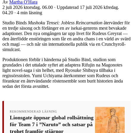
Av
Martha O'Hara
2 juli 2026 ktorsdag. 06.00
·
Uppdaterad 17 juli 2026 kfredag.
04.20
·
4 min läsning
Studio Binds
Mushoku Tensei: Jobless Reincarnation
återvänder för
en tredje säsong och förlänger en av isekai-genrens mest bevakade
adaptioner. Den nya omgången tar upp livet för Rudeus Greyrat —
den återfödde enstöringen som får en andra chans i en värld av svärd
och magi — och når sin internationella publik via en Crunchyroll-
simulcast.
Produktionen förblir i händerna på Studio Bind, studion som
grundades i det uttalade syftet att adaptera Rifujin na Magonotes
light novel-saga i sin helhet, med Ryosuke Shibuya tillbaka i
regissörsstolen. Yumi Uchiyama återkommer som Rudeus och
förankrar en återvändande röstensemble som burit historien ända
sedan det första avsnittet.
REKOMMENDERAD LÄSNING
Lionsgate öppnar global rollsättning
för Team 7 i ”Naruto” och satsar på
trohet framför stjärnor