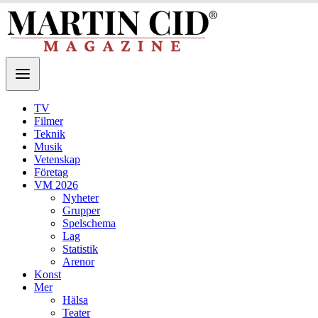
TV
Filmer
Teknik
Musik
Vetenskap
Företag
VM 2026
Nyheter
Grupper
Spelschema
Lag
Statistik
Arenor
Konst
Mer
Hälsa
Teater