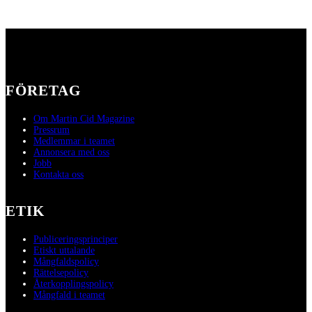
FÖRETAG
Om Martin Cid Magazine
Pressrum
Medlemmar i teamet
Annonsera med oss
Jobb
Kontakta oss
ETIK
Publiceringsprinciper
Etiskt uttalande
Mångfaldspolicy
Rättelsepolicy
Återkopplingspolicy
Mångfald i teamet