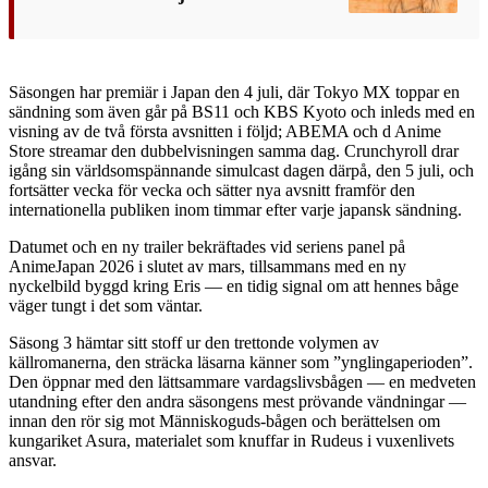
Säsongen har premiär i Japan den 4 juli, där Tokyo MX toppar en
sändning som även går på BS11 och KBS Kyoto och inleds med en
visning av de två första avsnitten i följd; ABEMA och d Anime
Store streamar den dubbelvisningen samma dag. Crunchyroll drar
igång sin världsomspännande simulcast dagen därpå, den 5 juli, och
fortsätter vecka för vecka och sätter nya avsnitt framför den
internationella publiken inom timmar efter varje japansk sändning.
Datumet och en ny trailer bekräftades vid seriens panel på
AnimeJapan 2026 i slutet av mars, tillsammans med en ny
nyckelbild byggd kring Eris — en tidig signal om att hennes båge
väger tungt i det som väntar.
Säsong 3 hämtar sitt stoff ur den trettonde volymen av
källromanerna, den sträcka läsarna känner som ”ynglingaperioden”.
Den öppnar med den lättsammare vardagslivsbågen — en medveten
utandning efter den andra säsongens mest prövande vändningar —
innan den rör sig mot Människoguds-bågen och berättelsen om
kungariket Asura, materialet som knuffar in Rudeus i vuxenlivets
ansvar.