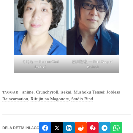
くじら — Human-God
森川智之 — Paul Greyrat
(voice)
(voice)
anime
,
Crunchyroll
,
isekai
,
Mushoku Tensei: Jobless
TAGGAR:
Reincarnation
,
Rifujin na Magonote
,
Studio Bind
DELA DETTA INLÄGG