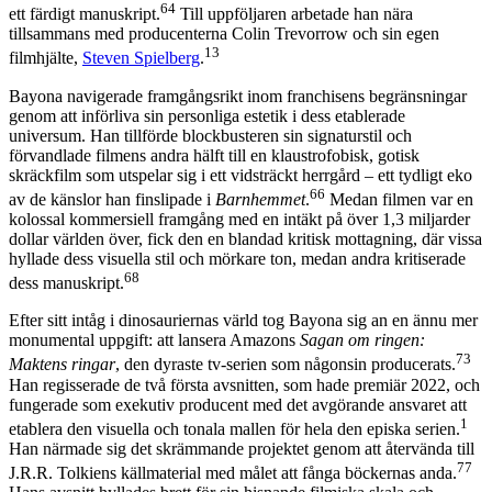
64
ett färdigt manuskript.
Till uppföljaren arbetade han nära
tillsammans med producenterna Colin Trevorrow och sin egen
13
filmhjälte,
Steven Spielberg
.
Bayona navigerade framgångsrikt inom franchisens begränsningar
genom att införliva sin personliga estetik i dess etablerade
universum. Han tillförde blockbusteren sin signaturstil och
förvandlade filmens andra hälft till en klaustrofobisk, gotisk
skräckfilm som utspelar sig i ett vidsträckt herrgård – ett tydligt eko
66
av de känslor han finslipade i
Barnhemmet
.
Medan filmen var en
kolossal kommersiell framgång med en intäkt på över 1,3 miljarder
dollar världen över, fick den en blandad kritisk mottagning, där vissa
hyllade dess visuella stil och mörkare ton, medan andra kritiserade
68
dess manuskript.
Efter sitt intåg i dinosauriernas värld tog Bayona sig an en ännu mer
monumental uppgift: att lansera Amazons
Sagan om ringen:
73
Maktens ringar
, den dyraste tv-serien som någonsin producerats.
Han regisserade de två första avsnitten, som hade premiär 2022, och
fungerade som exekutiv producent med det avgörande ansvaret att
1
etablera den visuella och tonala mallen för hela den episka serien.
Han närmade sig det skrämmande projektet genom att återvända till
77
J.R.R. Tolkiens källmaterial med målet att fånga böckernas anda.