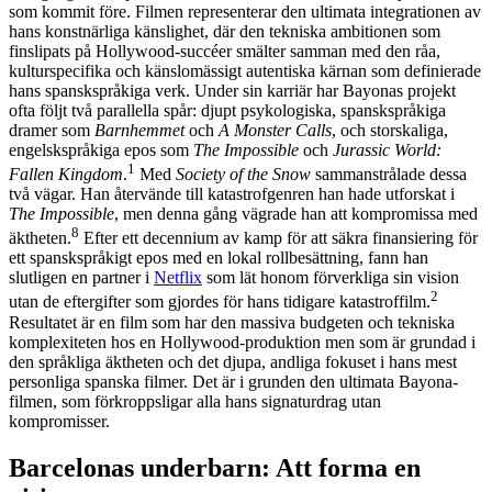
som kommit före. Filmen representerar den ultimata integrationen av
hans konstnärliga känslighet, där den tekniska ambitionen som
finslipats på Hollywood-succéer smälter samman med den råa,
kulturspecifika och känslomässigt autentiska kärnan som definierade
hans spanskspråkiga verk. Under sin karriär har Bayonas projekt
ofta följt två parallella spår: djupt psykologiska, spanskspråkiga
dramer som
Barnhemmet
och
A Monster Calls
, och storskaliga,
engelskspråkiga epos som
The Impossible
och
Jurassic World:
1
Fallen Kingdom
.
Med
Society of the Snow
sammanstrålade dessa
två vägar. Han återvände till katastrofgenren han hade utforskat i
The Impossible
, men denna gång vägrade han att kompromissa med
8
äktheten.
Efter ett decennium av kamp för att säkra finansiering för
ett spanskspråkigt epos med en lokal rollbesättning, fann han
slutligen en partner i
Netflix
som lät honom förverkliga sin vision
2
utan de eftergifter som gjordes för hans tidigare katastroffilm.
Resultatet är en film som har den massiva budgeten och tekniska
komplexiteten hos en Hollywood-produktion men som är grundad i
den språkliga äktheten och det djupa, andliga fokuset i hans mest
personliga spanska filmer. Det är i grunden den ultimata Bayona-
filmen, som förkroppsligar alla hans signaturdrag utan
kompromisser.
Barcelonas underbarn: Att forma en