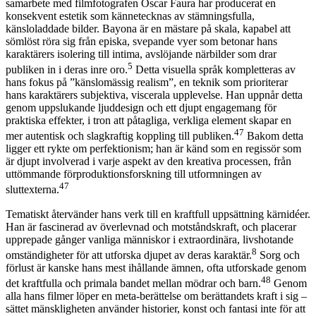
samarbete med filmfotografen Óscar Faura har producerat en
konsekvent estetik som kännetecknas av stämningsfulla,
känsloladdade bilder. Bayona är en mästare på skala, kapabel att
sömlöst röra sig från episka, svepande vyer som betonar hans
karaktärers isolering till intima, avslöjande närbilder som drar
5
publiken in i deras inre oro.
Detta visuella språk kompletteras av
hans fokus på ”känslomässig realism”, en teknik som prioriterar
hans karaktärers subjektiva, viscerala upplevelse. Han uppnår detta
genom uppslukande ljuddesign och ett djupt engagemang för
praktiska effekter, i tron att påtagliga, verkliga element skapar en
47
mer autentisk och slagkraftig koppling till publiken.
Bakom detta
ligger ett rykte om perfektionism; han är känd som en regissör som
är djupt involverad i varje aspekt av den kreativa processen, från
uttömmande förproduktionsforskning till utformningen av
47
sluttexterna.
Tematiskt återvänder hans verk till en kraftfull uppsättning kärnidéer.
Han är fascinerad av överlevnad och motståndskraft, och placerar
upprepade gånger vanliga människor i extraordinära, livshotande
8
omständigheter för att utforska djupet av deras karaktär.
Sorg och
förlust är kanske hans mest ihållande ämnen, ofta utforskade genom
48
det kraftfulla och primala bandet mellan mödrar och barn.
Genom
alla hans filmer löper en meta-berättelse om berättandets kraft i sig –
sättet mänskligheten använder historier, konst och fantasi inte för att