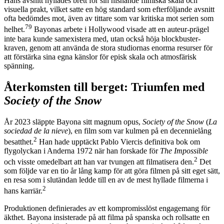
Hans avsnitt hyllades brett för sin hisnande filmiska skala och
visuella prakt, vilket satte en hög standard som efterföljande avsnitt
ofta bedömdes mot, även av tittare som var kritiska mot serien som
79
helhet.
Bayonas arbete i Hollywood visade att en auteur-prägel
inte bara kunde samexistera med, utan också höja blockbuster-
kraven, genom att använda de stora studiornas enorma resurser för
att förstärka sina egna känslor för episk skala och atmosfärisk
spänning.
Återkomsten till berget: Triumfen med
Society of the Snow
År 2023 släppte Bayona sitt magnum opus,
Society of the Snow
(
La
sociedad de la nieve
), en film som var kulmen på en decennielång
2
besatthet.
Han hade upptäckt Pablo Viercis definitiva bok om
flygolyckan i Anderna 1972 när han forskade för
The Impossible
2
och visste omedelbart att han var tvungen att filmatisera den.
Det
som följde var en tio år lång kamp för att göra filmen på sitt eget sätt,
en resa som i slutändan ledde till en av de mest hyllade filmerna i
2
hans karriär.
Produktionen definierades av ett kompromisslöst engagemang för
äkthet. Bayona insisterade på att filma på spanska och rollsatte en