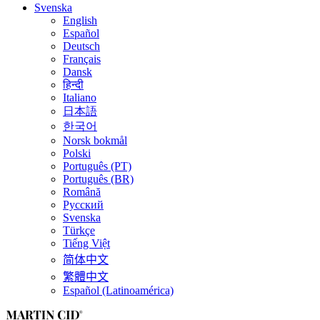
Svenska
English
Español
Deutsch
Français
Dansk
हिन्दी
Italiano
日本語
한국어
Norsk bokmål
Polski
Português (PT)
Português (BR)
Română
Русский
Svenska
Türkçe
Tiếng Việt
简体中文
繁體中文
Español (Latinoamérica)