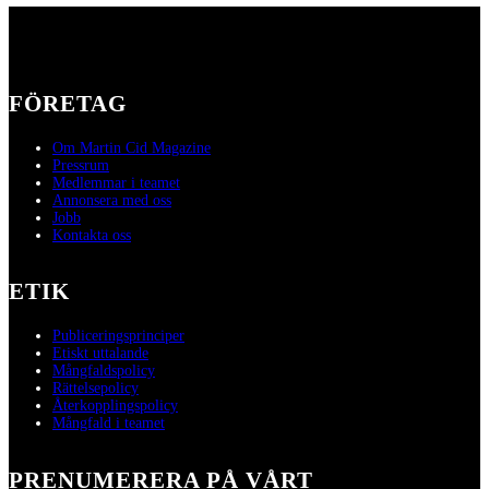
FÖRETAG
Om Martin Cid Magazine
Pressrum
Medlemmar i teamet
Annonsera med oss
Jobb
Kontakta oss
ETIK
Publiceringsprinciper
Etiskt uttalande
Mångfaldspolicy
Rättelsepolicy
Återkopplingspolicy
Mångfald i teamet
PRENUMERERA PÅ VÅRT