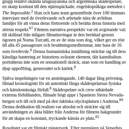
grupp relativt okända uruguayanska och argentinska skådespelare,
en skarp kontrast till den stjärnspäckade, engelskspråkiga metoden i
2
The Impossible
.
Han och hans team genomförde över 100 timmars
intervjuer med de överlevande och arbetade nära de avlidnas
familjer för att vinna deras förtroende och berätta deras historia med
87
största respekt.
Filmens narrativa perspektiv var ett avgörande val;
till skillnad från tidigare filmatiseringar är den berättad genom
ögonen på Numa Turcatti, en av de sista som dog, vilket ger en röst
till alla 45 passagerare och besättningsmedlemmar, inte bara de 16
8
som överlevde.
Denna humanistiska inställning sträckte sig till dess
känsliga hantering av historiens svåraste element, där kannibalism
porträtteras inte som en sensationell skräck, utan som en handling av
8
djup uppoffring, generositet och kärlek.
Själva inspelningen var en ansträngande, 140 dagar lång prövning,
filmad kronologiskt för att autentiskt fånga skådespelarnas fysiska
8
och känslomässiga förfall.
Skådespelare och crew uthärdade
extrema förhållanden, filmade högt uppe i Spaniens Sierra Nevada-
89
bergen och till och med på den faktiska olycksplatsen i Anderna.
Denna dedikation till realism var absolut och sträckte sig till
användningen av äkta bilder från Anderna för filmens bakgrunder
85
för att skapa en konstant, tryckande känsla av plats.
Resultatet var ett filmiskt mästerverk. Efter premiären på Venedigs