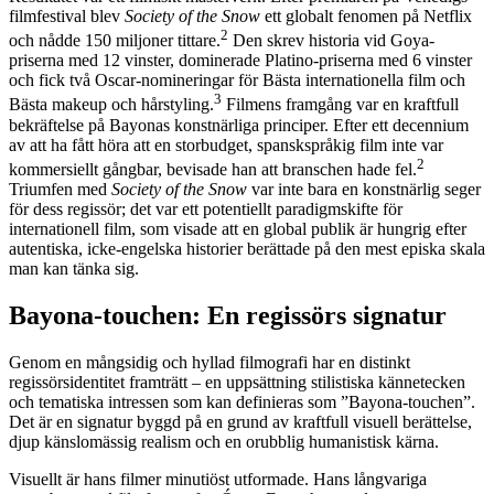
filmfestival blev
Society of the Snow
ett globalt fenomen på Netflix
2
och nådde 150 miljoner tittare.
Den skrev historia vid Goya-
priserna med 12 vinster, dominerade Platino-priserna med 6 vinster
och fick två Oscar-nomineringar för Bästa internationella film och
3
Bästa makeup och hårstyling.
Filmens framgång var en kraftfull
bekräftelse på Bayonas konstnärliga principer. Efter ett decennium
av att ha fått höra att en storbudget, spanskspråkig film inte var
2
kommersiellt gångbar, bevisade han att branschen hade fel.
Triumfen med
Society of the Snow
var inte bara en konstnärlig seger
för dess regissör; det var ett potentiellt paradigmskifte för
internationell film, som visade att en global publik är hungrig efter
autentiska, icke-engelska historier berättade på den mest episka skala
man kan tänka sig.
Bayona-touchen: En regissörs signatur
Genom en mångsidig och hyllad filmografi har en distinkt
regissörsidentitet framträtt – en uppsättning stilistiska kännetecken
och tematiska intressen som kan definieras som ”Bayona-touchen”.
Det är en signatur byggd på en grund av kraftfull visuell berättelse,
djup känslomässig realism och en orubblig humanistisk kärna.
Visuellt är hans filmer minutiöst utformade. Hans långvariga