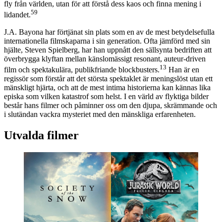
fly från världen, utan för att förstå dess kaos och finna mening i
59
lidandet.
J.A. Bayona har förtjänat sin plats som en av de mest betydelsefulla
internationella filmskaparna i sin generation. Ofta jämförd med sin
hjälte, Steven Spielberg, har han uppnått den sällsynta bedriften att
överbrygga klyftan mellan känslomässigt resonant, auteur-driven
13
film och spektakulära, publikfriande blockbusters.
Han är en
regissör som förstår att det största spektaklet är meningslöst utan ett
mänskligt hjärta, och att de mest intima historierna kan kännas lika
episka som vilken katastrof som helst. I en värld av flyktiga bilder
består hans filmer och påminner oss om den djupa, skrämmande och
i slutändan vackra mysteriet med den mänskliga erfarenheten.
Utvalda filmer