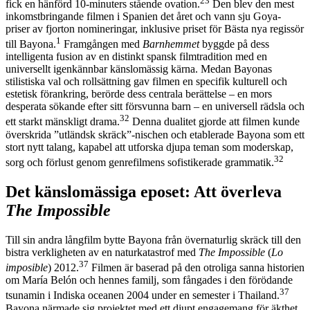
23
fick en hänförd 10-minuters stående ovation.
Den blev den mest
inkomstbringande filmen i Spanien det året och vann sju Goya-
priser av fjorton nomineringar, inklusive priset för Bästa nya regissör
1
till Bayona.
Framgången med
Barnhemmet
byggde på dess
intelligenta fusion av en distinkt spansk filmtradition med en
universellt igenkännbar känslomässig kärna. Medan Bayonas
stilistiska val och rollsättning gav filmen en specifik kulturell och
estetisk förankring, berörde dess centrala berättelse – en mors
desperata sökande efter sitt försvunna barn – en universell rädsla och
32
ett starkt mänskligt drama.
Denna dualitet gjorde att filmen kunde
överskrida ”utländsk skräck”-nischen och etablerade Bayona som ett
stort nytt talang, kapabel att utforska djupa teman som moderskap,
32
sorg och förlust genom genrefilmens sofistikerade grammatik.
Det känslomässiga eposet: Att överleva
The Impossible
Till sin andra långfilm bytte Bayona från övernaturlig skräck till den
bistra verkligheten av en naturkatastrof med
The Impossible
(
Lo
37
imposible
) 2012.
Filmen är baserad på den otroliga sanna historien
om María Belón och hennes familj, som fångades i den förödande
37
tsunamin i Indiska oceanen 2004 under en semester i Thailand.
Bayona närmade sig projektet med ett djupt engagemang för äkthet,