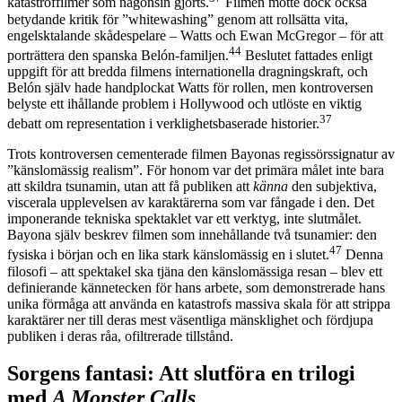
katastroffilmer som någonsin gjorts.
Filmen mötte dock också
betydande kritik för ”whitewashing” genom att rollsätta vita,
engelsktalande skådespelare – Watts och Ewan McGregor – för att
44
porträttera den spanska Belón-familjen.
Beslutet fattades enligt
uppgift för att bredda filmens internationella dragningskraft, och
Belón själv hade handplockat Watts för rollen, men kontroversen
belyste ett ihållande problem i Hollywood och utlöste en viktig
37
debatt om representation i verklighetsbaserade historier.
Trots kontroversen cementerade filmen Bayonas regissörssignatur av
”känslomässig realism”. För honom var det primära målet inte bara
att skildra tsunamin, utan att få publiken att
känna
den subjektiva,
viscerala upplevelsen av karaktärerna som var fångade i den. Det
imponerande tekniska spektaklet var ett verktyg, inte slutmålet.
Bayona själv beskrev filmen som innehållande två tsunamier: den
47
fysiska i början och en lika stark känslomässig en i slutet.
Denna
filosofi – att spektakel ska tjäna den känslomässiga resan – blev ett
definierande kännetecken för hans arbete, som demonstrerade hans
unika förmåga att använda en katastrofs massiva skala för att strippa
karaktärer ner till deras mest väsentliga mänsklighet och fördjupa
publiken i deras råa, ofiltrerade tillstånd.
Sorgens fantasi: Att slutföra en trilogi
med
A Monster Calls