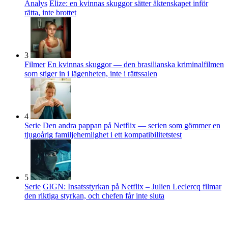
Analys
Elize: en kvinnas skuggor sätter äktenskapet inför
rätta, inte brottet
3
Filmer
En kvinnas skuggor — den brasilianska kriminalfilmen
som stiger in i lägenheten, inte i rättssalen
4
Serie
Den andra pappan på Netflix — serien som gömmer en
tjugoårig familjehemlighet i ett kompatibilitetstest
5
Serie
GIGN: Insatsstyrkan på Netflix – Julien Leclercq filmar
den riktiga styrkan, och chefen får inte sluta