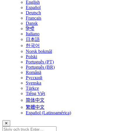
English
Español
Deutsch
Français
Dansk
हिन्दी
Italiano
日本語
한국어
Norsk bokmål
Polski
Português (PT)
Português (BR)
Română
Русский
Svenska
Türkçe
Tiếng Việt
简体中文
繁體中文
Español (Latinoamérica)
✕