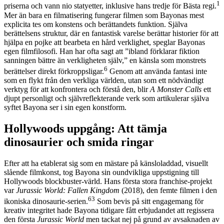
1
priserna och vann nio statyetter, inklusive hans tredje för Bästa regi.
Mer än bara en filmatisering fungerar filmen som Bayonas mest
explicita tes om konstens och berättandets funktion. Själva
berättelsens struktur, där en fantastisk varelse berättar historier för att
hjälpa en pojke att bearbeta en hård verklighet, speglar Bayonas
egen filmfilosofi. Han har ofta sagt att ”ibland förklarar fiktion
sanningen bättre än verkligheten själv,” en känsla som monstrets
6
berättelser direkt förkroppsligar.
Genom att använda fantasi inte
som en flykt från den verkliga världen, utan som ett nödvändigt
verktyg för att konfrontera och förstå den, blir
A Monster Calls
ett
djupt personligt och självreflekterande verk som artikulerar själva
syftet Bayona ser i sin egen konstform.
Hollywoods uppgång: Att tämja
dinosaurier och smida ringar
Efter att ha etablerat sig som en mästare på känsloladdad, visuellt
slående filmkonst, tog Bayona sin oundvikliga uppstigning till
Hollywoods blockbuster-värld. Hans första stora franchise-projekt
var
Jurassic World: Fallen Kingdom
(2018), den femte filmen i den
63
ikoniska dinosaurie-serien.
Som bevis på sitt engagemang för
kreativ integritet hade Bayona tidigare fått erbjudandet att regissera
den första
Jurassic World
men tackat nej på grund av avsaknaden av