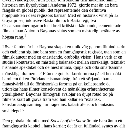
historien om flygolyckan i Anderna 1972, gjorde mer än att bara
fängsla en global publik; det representerade den definitiva
höjdpunkten i dess regissörs karriär. Med en historisk vinst på 12
Goya-priser, inklusive Bästa film och Bästa regi, två
Oscarsnomineringar och ett brett kritiskt erkännande, cementerade
filmen Juan Antonio Bayonas status som en mästerlig berättare av
1
högsta rang.
I över femton år har Bayona skapat en unik väg genom filmindustrin
och etablerat sig inte bara som en framgångsrik regissör, utan som en
filmisk auteur med en enastående, orubblig vision. Hans verk är en
studie i kontraster, en mästerlig balansakt mellan storskaligt, tekniskt
hisnande spektakel och de mest intima, djupa och ofta smärtsamma
5
mänskliga dramerna.
Från de gotiska korridorerna på ett hemsökt
barnhem till en förödande tsunamivåg, från ett sörjande barns
fantasivärld till de förhistoriska farorna på en kollapsande ö,
utforskar hans filmer konsekvent de mänskliga erfarenheternas
ytterligheter. Bayonas filmografi avslöjar en djupt rotad tro på
filmens kraft att gräva fram vad han kallar en ”extatisk,
känslomässig sanning” ur tragedins, katastrofens och fantasins
6
smältdegel.
Den globala triumfen med
Society of the Snow
är inte bara ännu ett
framgångsrikt kapitel i hans karriär; det är en fulländad syntes av allt