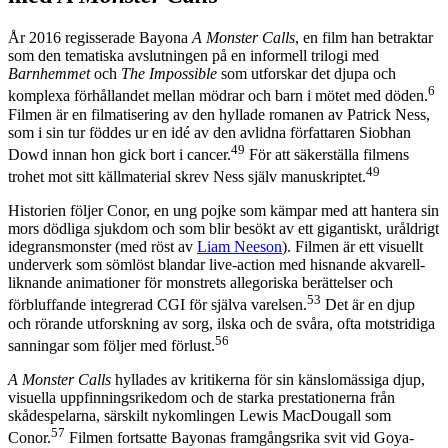
År 2016 regisserade Bayona
A Monster Calls
, en film han betraktar
som den tematiska avslutningen på en informell trilogi med
Barnhemmet
och
The Impossible
som utforskar det djupa och
6
komplexa förhållandet mellan mödrar och barn i mötet med döden.
Filmen är en filmatisering av den hyllade romanen av Patrick Ness,
som i sin tur föddes ur en idé av den avlidna författaren Siobhan
49
Dowd innan hon gick bort i cancer.
För att säkerställa filmens
49
trohet mot sitt källmaterial skrev Ness själv manuskriptet.
Historien följer Conor, en ung pojke som kämpar med att hantera sin
mors dödliga sjukdom och som blir besökt av ett gigantiskt, uråldrigt
idegransmonster (med röst av
Liam Neeson
). Filmen är ett visuellt
underverk som sömlöst blandar live-action med hisnande akvarell-
liknande animationer för monstrets allegoriska berättelser och
53
förbluffande integrerad CGI för själva varelsen.
Det är en djup
och rörande utforskning av sorg, ilska och de svåra, ofta motstridiga
56
sanningar som följer med förlust.
A Monster Calls
hyllades av kritikerna för sin känslomässiga djup,
visuella uppfinningsrikedom och de starka prestationerna från
skådespelarna, särskilt nykomlingen Lewis MacDougall som
57
Conor.
Filmen fortsatte Bayonas framgångsrika svit vid Goya-