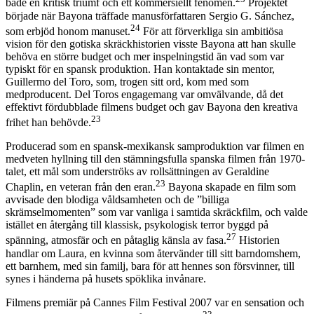
både en kritisk triumf och ett kommersiellt fenomen.
Projektet
började när Bayona träffade manusförfattaren Sergio G. Sánchez,
24
som erbjöd honom manuset.
För att förverkliga sin ambitiösa
vision för den gotiska skräckhistorien visste Bayona att han skulle
behöva en större budget och mer inspelningstid än vad som var
typiskt för en spansk produktion. Han kontaktade sin mentor,
Guillermo del Toro, som, trogen sitt ord, kom med som
medproducent. Del Toros engagemang var omvälvande, då det
effektivt fördubblade filmens budget och gav Bayona den kreativa
23
frihet han behövde.
Producerad som en spansk-mexikansk samproduktion var filmen en
medveten hyllning till den stämningsfulla spanska filmen från 1970-
talet, ett mål som underströks av rollsättningen av Geraldine
23
Chaplin, en veteran från den eran.
Bayona skapade en film som
avvisade den blodiga våldsamheten och de ”billiga
skrämselmomenten” som var vanliga i samtida skräckfilm, och valde
istället en återgång till klassisk, psykologisk terror byggd på
27
spänning, atmosfär och en påtaglig känsla av fasa.
Historien
handlar om Laura, en kvinna som återvänder till sitt barndomshem,
ett barnhem, med sin familj, bara för att hennes son försvinner, till
synes i händerna på husets spöklika invånare.
Filmens premiär på Cannes Film Festival 2007 var en sensation och