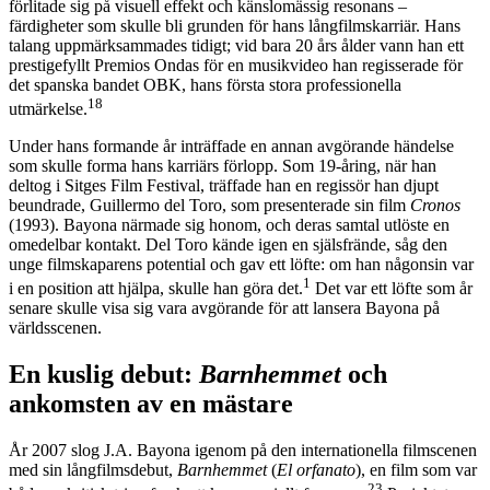
förlitade sig på visuell effekt och känslomässig resonans –
färdigheter som skulle bli grunden för hans långfilmskarriär. Hans
talang uppmärksammades tidigt; vid bara 20 års ålder vann han ett
prestigefyllt Premios Ondas för en musikvideo han regisserade för
det spanska bandet OBK, hans första stora professionella
18
utmärkelse.
Under hans formande år inträffade en annan avgörande händelse
som skulle forma hans karriärs förlopp. Som 19-åring, när han
deltog i Sitges Film Festival, träffade han en regissör han djupt
beundrade, Guillermo del Toro, som presenterade sin film
Cronos
(1993). Bayona närmade sig honom, och deras samtal utlöste en
omedelbar kontakt. Del Toro kände igen en själsfrände, såg den
unge filmskaparens potential och gav ett löfte: om han någonsin var
1
i en position att hjälpa, skulle han göra det.
Det var ett löfte som år
senare skulle visa sig vara avgörande för att lansera Bayona på
världsscenen.
En kuslig debut:
Barnhemmet
och
ankomsten av en mästare
År 2007 slog J.A. Bayona igenom på den internationella filmscenen
med sin långfilmsdebut,
Barnhemmet
(
El orfanato
), en film som var
23