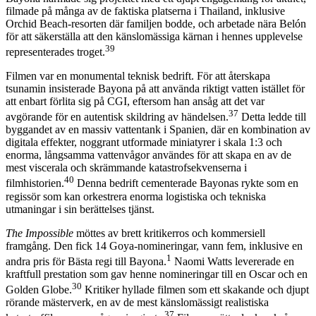
filmade på många av de faktiska platserna i Thailand, inklusive
Orchid Beach-resorten där familjen bodde, och arbetade nära Belón
för att säkerställa att den känslomässiga kärnan i hennes upplevelse
39
representerades troget.
Filmen var en monumental teknisk bedrift. För att återskapa
tsunamin insisterade Bayona på att använda riktigt vatten istället för
att enbart förlita sig på CGI, eftersom han ansåg att det var
37
avgörande för en autentisk skildring av händelsen.
Detta ledde till
byggandet av en massiv vattentank i Spanien, där en kombination av
digitala effekter, noggrant utformade miniatyrer i skala 1:3 och
enorma, långsamma vattenvågor användes för att skapa en av de
mest viscerala och skrämmande katastrofsekvenserna i
40
filmhistorien.
Denna bedrift cementerade Bayonas rykte som en
regissör som kan orkestrera enorma logistiska och tekniska
utmaningar i sin berättelses tjänst.
The Impossible
möttes av brett kritikerros och kommersiell
framgång. Den fick 14 Goya-nomineringar, vann fem, inklusive en
1
andra pris för Bästa regi till Bayona.
Naomi Watts levererade en
kraftfull prestation som gav henne nomineringar till en Oscar och en
30
Golden Globe.
Kritiker hyllade filmen som ett skakande och djupt
rörande mästerverk, en av de mest känslomässigt realistiska
37