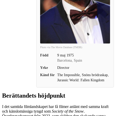
Photo via The Movie Database (TMDB)
Född
9 maj 1975
Barcelona, Spain
Yrke
Director
Känd för
The Impossible, Snöns brödraskap,
Jurassic World: Fallen Kingdom
Berättandets höjdpunkt
I det samtida filmlandskapet har få filmer anlänt med samma kraft
och känslomässiga tyngd som
Society of the Snow
.
Överlevnadseposet från 2023, som skildrar den skakande sanna