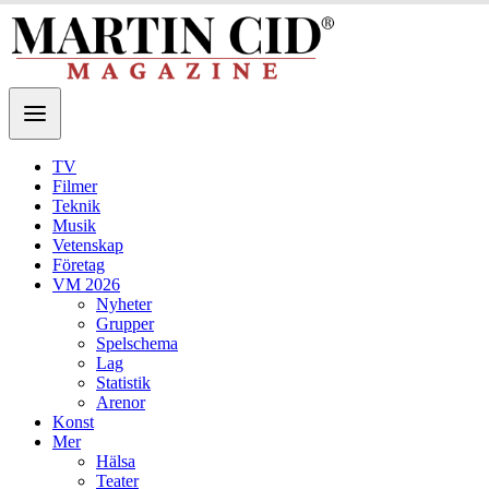
TV
Filmer
Teknik
Musik
Vetenskap
Företag
VM 2026
Nyheter
Grupper
Spelschema
Lag
Statistik
Arenor
Konst
Mer
Hälsa
Teater