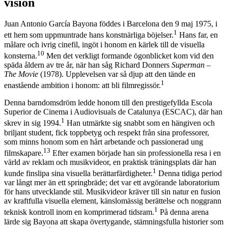
vision
Juan Antonio García Bayona föddes i Barcelona den 9 maj 1975, i
1
ett hem som uppmuntrade hans konstnärliga böjelser.
Hans far, en
målare och ivrig cinefil, ingöt i honom en kärlek till de visuella
10
konsterna.
Men det verkligt formande ögonblicket kom vid den
späda åldern av tre år, när han såg Richard Donners
Superman –
The Movie
(1978). Upplevelsen var så djup att den tände en
1
enastående ambition i honom: att bli filmregissör.
Denna barndomsdröm ledde honom till den prestigefyllda Escola
Superior de Cinema i Audiovisuals de Catalunya (ESCAC), där han
1
skrev in sig 1994.
Han utmärkte sig snabbt som en hängiven och
briljant student, fick toppbetyg och respekt från sina professorer,
som minns honom som en hårt arbetande och passionerad ung
13
filmskapare.
Efter examen började han sin professionella resa i en
värld av reklam och musikvideor, en praktisk träningsplats där han
1
kunde finslipa sina visuella berättarfärdigheter.
Denna tidiga period
var långt mer än ett springbräde; det var ett avgörande laboratorium
för hans utvecklande stil. Musikvideor kräver till sin natur en fusion
av kraftfulla visuella element, känslomässig berättelse och noggrann
1
teknisk kontroll inom en komprimerad tidsram.
På denna arena
lärde sig Bayona att skapa övertygande, stämningsfulla historier som