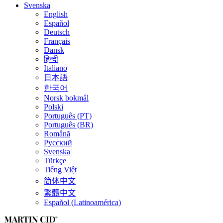
Svenska
English
Español
Deutsch
Français
Dansk
हिन्दी
Italiano
日本語
한국어
Norsk bokmål
Polski
Português (PT)
Português (BR)
Română
Русский
Svenska
Türkçe
Tiếng Việt
简体中文
繁體中文
Español (Latinoamérica)