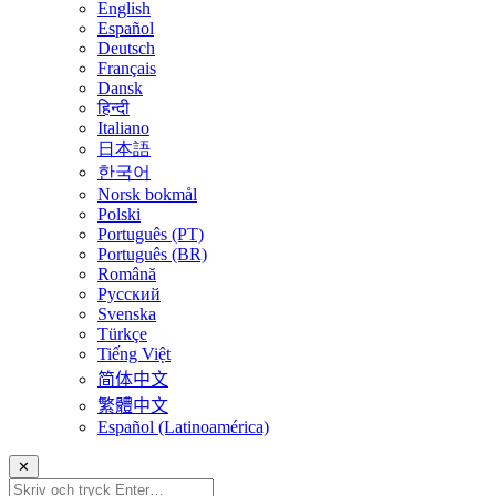
English
Español
Deutsch
Français
Dansk
हिन्दी
Italiano
日本語
한국어
Norsk bokmål
Polski
Português (PT)
Português (BR)
Română
Русский
Svenska
Türkçe
Tiếng Việt
简体中文
繁體中文
Español (Latinoamérica)
✕