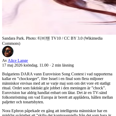
Sandara Park. Photo: 티비텐 TV10 / CC BY 3.0 (Wikimedia
Commons)
Av
Alice Lange
17 maj 2026 ksöndag. 11.00
·
2 min läsning
Bulgariens DARA vann Eurovision Song Contest i vad rapporterna
kallar en ”chockseger”, före Israel i en final som flera miljoner
människor envisas med att se varje maj som om det vore ett statligt
ritual. Ordet som faktiskt gör jobbet i den meningen är ”chock”.
Eurovision har aldrig handlat enbart om låtar. Det är en TV-sänd
folkomröstning om vad Europa är berett att applådera, hållen mellan
paljetter och tonartsbyten.
Nora Ephron påpekade en gång att intelligenta människor har en
märklig svårighet att ”skilja det kontroversiella från det som bara är