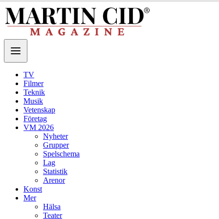
TV
Filmer
Teknik
Musik
Vetenskap
Företag
VM 2026
Nyheter
Grupper
Spelschema
Lag
Statistik
Arenor
Konst
Mer
Hälsa
Teater