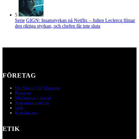
5
Serie
GIGN: Insatsstyrkan på Netflix – Julien Leclercq filmar
den riktiga styrkan, och chefen får inte sluta
FÖRETAG
Om Martin Cid Magazine
Pressrum
Medlemmar i teamet
Annonsera med oss
Jobb
Kontakta oss
ETIK