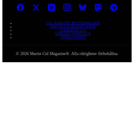
VILLKOR OCH BESTÄMMELSER
RÄTTSLIGT MEDDELANDE
COOKIEPOLICY
INTEGRITETSPOLICY
UPPHOVSRÄTT
© 2026 Martin Cid Magazine®. Alla rättigheter förbehållna.