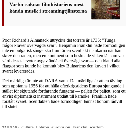
Varför saknas filmhistoriens mest
kända musik i streamingtjänsterna
Poor Richard’s Almanack uttryckte det torrare år 1735: ”Tunga
frågor kräver övervägda svar”. Benjamin Franklin hade förmodligen
inte en bulgarisk sångerska framför en scenfläkt i tankarna när han
skrev den raden, men en kontinent som beslutade vilken låt som var
värd dess televoter avgav ändå ett övervägt svar — och bland alla
flaggor som kunde ha kommit blev Bulgariens den kuvert i vilket
svaret levererades.
Det märkliga är inte att DARA vann. Det märkliga är att en tävling
som uppfanns 1956 för att hålla efterkrigstidens Europa sjungande i
stället för skjutande fortfarande fungerar — paljett för paljett, som ett
envist diplomatiskt instrument utklätt till karaoke. Franklin hade
förstått svaret. Scenfläkten hade förmodligen lämnat honom rådvill
till slutet.
culture
,
Ephron
,
eurovision
,
Franklin
,
wisdom
TAGGAR: