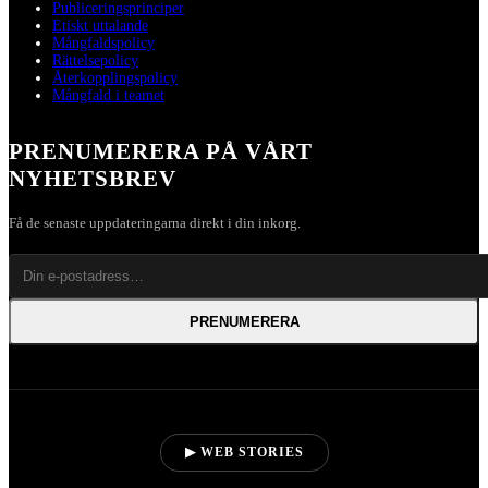
Publiceringsprinciper
Etiskt uttalande
Mångfaldspolicy
Rättelsepolicy
Återkopplingspolicy
Mångfald i teamet
PRENUMERERA PÅ VÅRT
NYHETSBREV
Få de senaste uppdateringarna direkt i din inkorg.
PRENUMERERA
▶ WEB STORIES