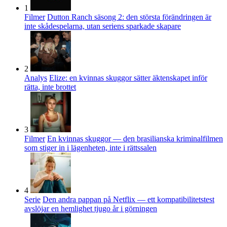
1
Filmer
Dutton Ranch säsong 2: den största förändringen är
inte skådespelarna, utan seriens sparkade skapare
2
Analys
Elize: en kvinnas skuggor sätter äktenskapet inför
rätta, inte brottet
3
Filmer
En kvinnas skuggor — den brasilianska kriminalfilmen
som stiger in i lägenheten, inte i rättssalen
4
Serie
Den andra pappan på Netflix — ett kompatibilitetstest
avslöjar en hemlighet tjugo år i görningen