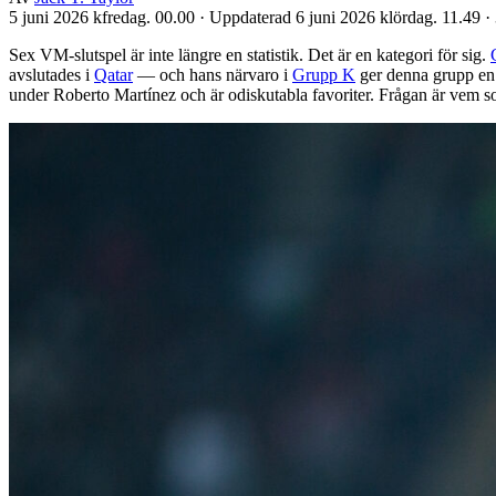
5 juni 2026 kfredag. 00.00
·
Uppdaterad 6 juni 2026 klördag. 11.49
·
Sex VM-slutspel är inte längre en statistik. Det är en kategori för sig.
avslutades i
Qatar
— och hans närvaro i
Grupp K
ger denna grupp en
under Roberto Martínez och är odiskutabla favoriter. Frågan är vem s