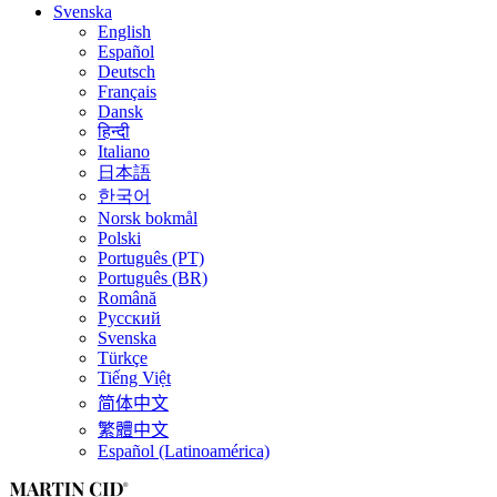
Svenska
English
Español
Deutsch
Français
Dansk
हिन्दी
Italiano
日本語
한국어
Norsk bokmål
Polski
Português (PT)
Português (BR)
Română
Русский
Svenska
Türkçe
Tiếng Việt
简体中文
繁體中文
Español (Latinoamérica)