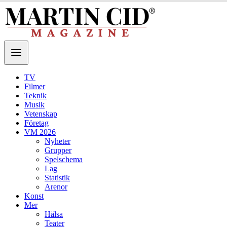
TV
Filmer
Teknik
Musik
Vetenskap
Företag
VM 2026
Nyheter
Grupper
Spelschema
Lag
Statistik
Arenor
Konst
Mer
Hälsa
Teater