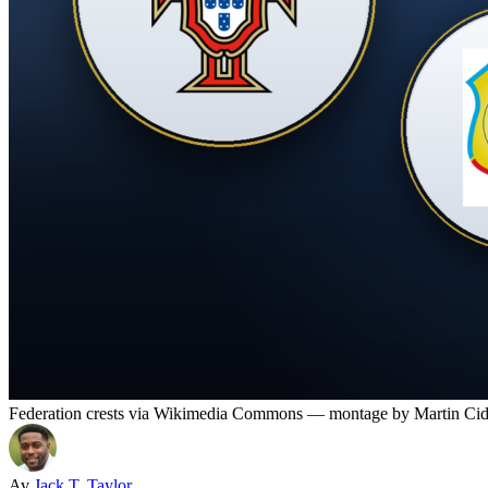
Federation crests via Wikimedia Commons — montage by Martin Ci
Av
Jack T. Taylor