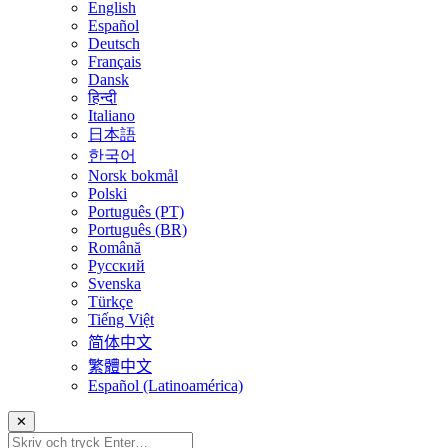
English
Español
Deutsch
Français
Dansk
हिन्दी
Italiano
日本語
한국어
Norsk bokmål
Polski
Português (PT)
Português (BR)
Română
Русский
Svenska
Türkçe
Tiếng Việt
简体中文
繁體中文
Español (Latinoamérica)
✕