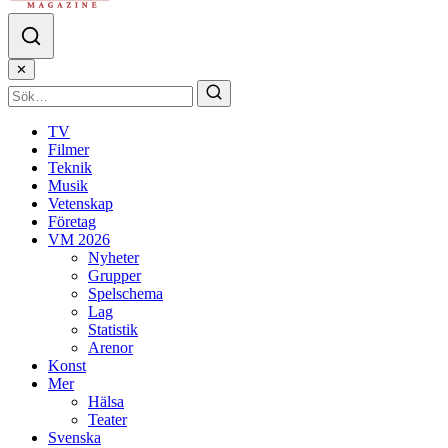
✕
TV
Filmer
Teknik
Musik
Vetenskap
Företag
VM 2026
Nyheter
Grupper
Spelschema
Lag
Statistik
Arenor
Konst
Mer
Hälsa
Teater
Svenska