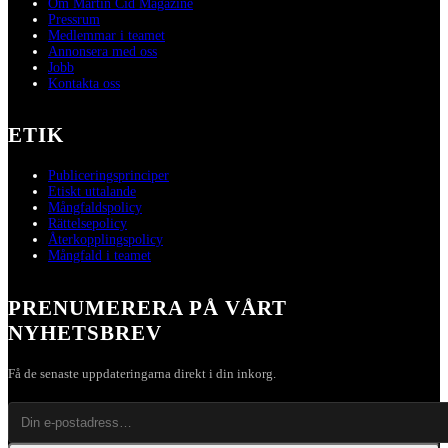
Om Martin Cid Magazine
Pressrum
Medlemmar i teamet
Annonsera med oss
Jobb
Kontakta oss
ETIK
Publiceringsprinciper
Etiskt uttalande
Mångfaldspolicy
Rättelsepolicy
Återkopplingspolicy
Mångfald i teamet
PRENUMERERA PÅ VÅRT
NYHETSBREV
Få de senaste uppdateringarna direkt i din inkorg.