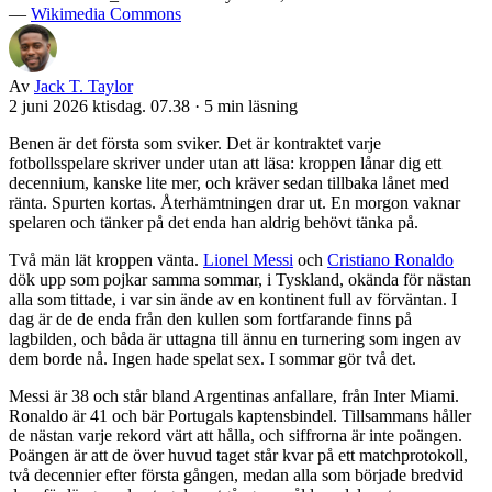
—
Wikimedia Commons
Av
Jack T. Taylor
2 juni 2026 ktisdag. 07.38
·
5 min läsning
Benen är det första som sviker. Det är kontraktet varje
fotbollsspelare skriver under utan att läsa: kroppen lånar dig ett
decennium, kanske lite mer, och kräver sedan tillbaka lånet med
ränta. Spurten kortas. Återhämtningen drar ut. En morgon vaknar
spelaren och tänker på det enda han aldrig behövt tänka på.
Två män lät kroppen vänta.
Lionel Messi
och
Cristiano Ronaldo
dök upp som pojkar samma sommar, i Tyskland, okända för nästan
alla som tittade, i var sin ände av en kontinent full av förväntan. I
dag är de de enda från den kullen som fortfarande finns på
lagbilden, och båda är uttagna till ännu en turnering som ingen av
dem borde nå. Ingen hade spelat sex. I sommar gör två det.
Messi är 38 och står bland Argentinas anfallare, från Inter Miami.
Ronaldo är 41 och bär Portugals kaptensbindel. Tillsammans håller
de nästan varje rekord värt att hålla, och siffrorna är inte poängen.
Poängen är att de över huvud taget står kvar på ett matchprotokoll,
två decennier efter första gången, medan alla som började bredvid