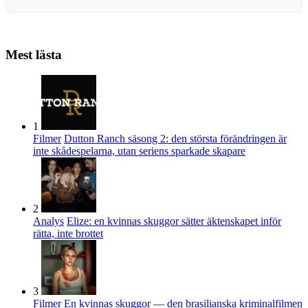
Mest lästa
1
Filmer
Dutton Ranch säsong 2: den största förändringen är
inte skådespelarna, utan seriens sparkade skapare
2
Analys
Elize: en kvinnas skuggor sätter äktenskapet inför
rätta, inte brottet
3
Filmer
En kvinnas skuggor — den brasilianska kriminalfilmen