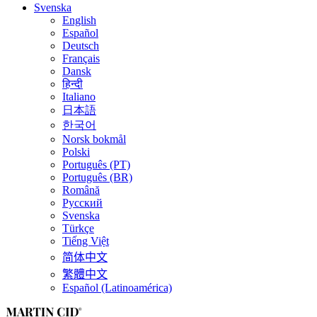
Svenska
English
Español
Deutsch
Français
Dansk
हिन्दी
Italiano
日本語
한국어
Norsk bokmål
Polski
Português (PT)
Português (BR)
Română
Русский
Svenska
Türkçe
Tiếng Việt
简体中文
繁體中文
Español (Latinoamérica)