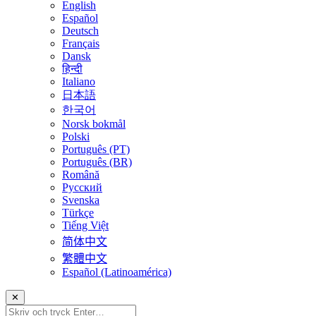
English
Español
Deutsch
Français
Dansk
हिन्दी
Italiano
日本語
한국어
Norsk bokmål
Polski
Português (PT)
Português (BR)
Română
Русский
Svenska
Türkçe
Tiếng Việt
简体中文
繁體中文
Español (Latinoamérica)
✕