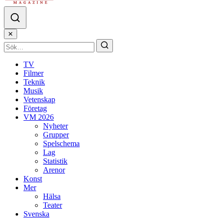
✕
TV
Filmer
Teknik
Musik
Vetenskap
Företag
VM 2026
Nyheter
Grupper
Spelschema
Lag
Statistik
Arenor
Konst
Mer
Hälsa
Teater
Svenska