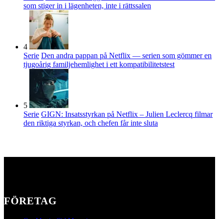
som stiger in i lägenheten, inte i rättssalen
4
Serie
Den andra pappan på Netflix — serien som gömmer en
tjugoårig familjehemlighet i ett kompatibilitetstest
5
Serie
GIGN: Insatsstyrkan på Netflix – Julien Leclercq filmar
den riktiga styrkan, och chefen får inte sluta
FÖRETAG