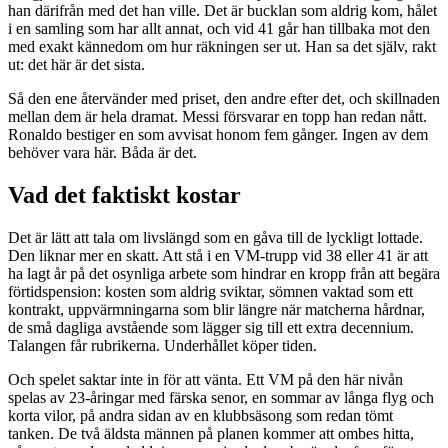
han därifrån med det han ville. Det är bucklan som aldrig kom, hålet
i en samling som har allt annat, och vid 41 går han tillbaka mot den
med exakt kännedom om hur räkningen ser ut. Han sa det själv, rakt
ut: det här är det sista.
Så den ene återvänder med priset, den andre efter det, och skillnaden
mellan dem är hela dramat. Messi försvarar en topp han redan nått.
Ronaldo bestiger en som avvisat honom fem gånger. Ingen av dem
behöver vara här. Båda är det.
Vad det faktiskt kostar
Det är lätt att tala om livslängd som en gåva till de lyckligt lottade.
Den liknar mer en skatt. Att stå i en VM-trupp vid 38 eller 41 är att
ha lagt år på det osynliga arbete som hindrar en kropp från att begära
förtidspension: kosten som aldrig sviktar, sömnen vaktad som ett
kontrakt, uppvärmningarna som blir längre när matcherna hårdnar,
de små dagliga avstående som lägger sig till ett extra decennium.
Talangen får rubrikerna. Underhållet köper tiden.
Och spelet saktar inte in för att vänta. Ett VM på den här nivån
spelas av 23-åringar med färska senor, en sommar av långa flyg och
korta vilor, på andra sidan av en klubbsäsong som redan tömt
tanken. De två äldsta männen på planen kommer att ombes hitta,