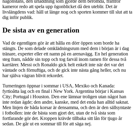
någonstans, den urladdning som gjorde dem berömda, framför
kameror redo att spela upp ögonblicket då den uteblir. Det är
livslängdens vad: håll ut länge nog och sporten kommer till slut att ta
dig inför publik.
De sista av en generation
Vad de egentligen gör är att hålla en dörr öppen som borde ha
stängts. De som delade omklädningsrum med dem i början är i dag
tränare, experter eller ett namn på en arenavägg. En hel generation
steg fram, nådde sin topp och tog farväl inom ramen för dessa två
karriärer. Messi och Ronaldo gick helt enkelt inte när det var det
väntade och förnuftiga, och de gick inte nästa gång heller, och nu
har själva vägran blivit rekordet.
Turneringen öppnar i sommar i USA, Mexiko och Kanada:
fyrtioåtta lag och en final i New York. Argentina börjar i Kansas
City; Portugal i Houston. Den ene lämnar troligen utan något han
inte redan ägde; den andre, kanske, med det enda han alltid saknat.
Men linjen de båda korsar är densamma, och den är den sällsyntaste
i fotbollen: inte de bästa som gjort det, utan de två sista som
fortfarande gör det. Kroppen krävde tillbaka sitt lån för tjugo år
sedan. De går ut en sommar till för att säga nej.