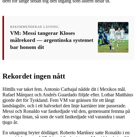
dem för länge sedan tog den utgång som åldern delar ut.
REKOMMENDERAD LÄSNING
VM: Messi tangerar Kloses
målrekord — argentinska systemet
bar honom dit
Rekordet ingen nått
Hittills var taket fem. Antonio Carbajal nådde dit i Mexikos mål.
Rafael Márquez och Andrés Guardado följde efter. Lothar Matthäus
gjorde det för Tyskland. Fem VM var gränsen för ett långt
landslagsliv, och i ett halvsekel den linje karriärer inte passerade.
Messi och Ronaldo var fastkedjade vid den, gemensamt femma på
den eviga listan, så som de varit fastkedjade vid varandra i snart
tjugo år.
En uttagning bryter dödläget. Roberto Martínez satte Ronaldo i en