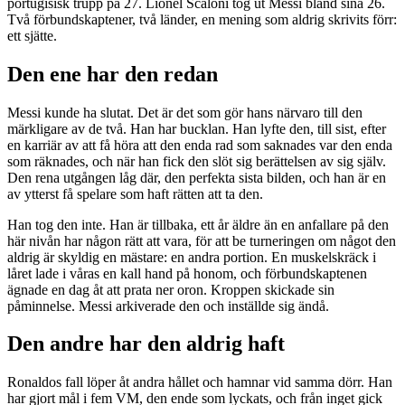
portugisisk trupp på 27. Lionel Scaloni tog ut Messi bland sina 26.
Två förbundskaptener, två länder, en mening som aldrig skrivits förr:
ett sjätte.
Den ene har den redan
Messi kunde ha slutat. Det är det som gör hans närvaro till den
märkligare av de två. Han har bucklan. Han lyfte den, till sist, efter
en karriär av att få höra att den enda rad som saknades var den enda
som räknades, och när han fick den slöt sig berättelsen av sig själv.
Den rena utgången låg där, den perfekta sista bilden, och han är en
av ytterst få spelare som haft rätten att ta den.
Han tog den inte. Han är tillbaka, ett år äldre än en anfallare på den
här nivån har någon rätt att vara, för att be turneringen om något den
aldrig är skyldig en mästare: en andra portion. En muskelskräck i
låret lade i våras en kall hand på honom, och förbundskaptenen
ägnade en dag åt att prata ner oron. Kroppen skickade sin
påminnelse. Messi arkiverade den och inställde sig ändå.
Den andre har den aldrig haft
Ronaldos fall löper åt andra hållet och hamnar vid samma dörr. Han
har gjort mål i fem VM, den ende som lyckats, och från inget gick