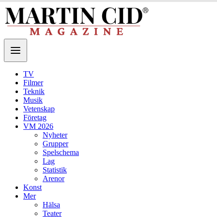
TV
Filmer
Teknik
Musik
Vetenskap
Företag
VM 2026
Nyheter
Grupper
Spelschema
Lag
Statistik
Arenor
Konst
Mer
Hälsa
Teater