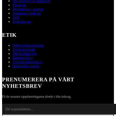
Om Martin Cid Magazine
Pressrum
Medlemmar i teamet
Annonsera med oss
Jobb
Kontakta oss
ETIK
Publiceringsprinciper
Etiskt uttalande
Mångfaldspolicy
Rättelsepolicy
Återkopplingspolicy
Mångfald i teamet
PRENUMERERA PÅ VÅRT
NYHETSBREV
Få de senaste uppdateringarna direkt i din inkorg.