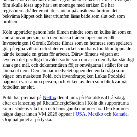
film skulle lösas upp här i ett montage med stråkar. De här
regissörerna håller emot: de stannar på ansiktena bortom det
bekväma klippet och låter triumfen läsas både som slut och som
problem.
Köln uppträder genom hela filmen mindre som en kuliss än som en
andra huvudperson, och den polska tråden löper under allt.
Investeringen i Górnik Zabrze filmas som en hemresa som spelaren
gör på egna villkor och sluter en cirkel som hans föräldrar öppnade
när de korsade en gräns för arbetet. Därav filmens vägran att
leverera det prydliga farvälet: sorti­n som ramar in den flyttar ständigt
sina egna mål, och dokumentären följer omvägarna i stället för att
jämna ut dem. Den lämnar medvetet öppen den enda fråga som
väger: om maskoten Poldi och invandrarpojken Lukas Podolski
någonsin var samma person, och vilken av dem som blir kvar när
fotbollen tar slut.
Poldi har premiär på
Netflix
den 4 juni, på Podolskis 41-årsdag,
efter en lansering på RheinEnergieStadion i Köln dit supportrarna
kom i stadens vita tröja och hans gamla nummer tio. Den kommer
några dagar innan VM 2026 öppnar i
USA
,
Mexiko
och
Kanada
.
Originalljudet är på tyska.