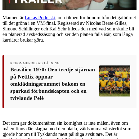
Mannen är
Lukas Podolski
, och filmen för honom från det gathörnet
till det gröna i en VM-final. Regisserad av Nicolas Berse-Gilles,
Simone Schillinger och Kai Sehr inleds den med vad som skulle bli
en planerad avskedssäsong och ser den planen falla isär, som långa
karriärer brukar göra.
REKOMMENDERAD LÄSNING
Brasilien 1970: Den tredje stjärnan
på Netflix öppnar
omklädningsrummet bakom en
sparkad förbundskapten och en
tvivlande Pelé
Det som ger dokumentären sin kornighet är inte målen, även om
målen finns där, slagna med den platta, våldsamma vänsterfot som
gjorde honom till Tysklands mest pålitliga avslutare. Det är