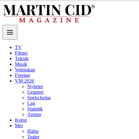
TV
Filmer
Teknik
Musik
Vetenskap
Företag
VM 2026
Nyheter
Grupper
Spelschema
Lag
Statistik
Arenor
Konst
Mer
Hälsa
Teater