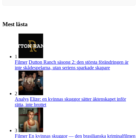
Mest lästa
1
Filmer
Dutton Ranch säsong 2: den största förändringen är
inte skådespelarna, utan seriens sparkade skapare
2
Analys
Elize: en kvinnas skuggor sätter äktenskapet inför
rätta, inte brottet
3
Filmer
En kvinnas skuggor — den brasilianska kriminalfilmen