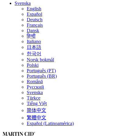
Svenska
English
Español
Deutsch
Français
Dansk
हिन्दी
Italiano
日本語
한국어
Norsk bokmål
Polski
Português (PT)
Português (BR)
Română
Русский
Svenska
Türkçe
Tiếng Việt
简体中文
繁體中文
Español (Latinoamérica)