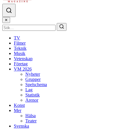
✕
TV
Filmer
Teknik
Musik
Vetenskap
Företag
VM 2026
Nyheter
Grupper
Spelschema
Lag
Statistik
Arenor
Konst
Mer
Hälsa
Teater
Svenska