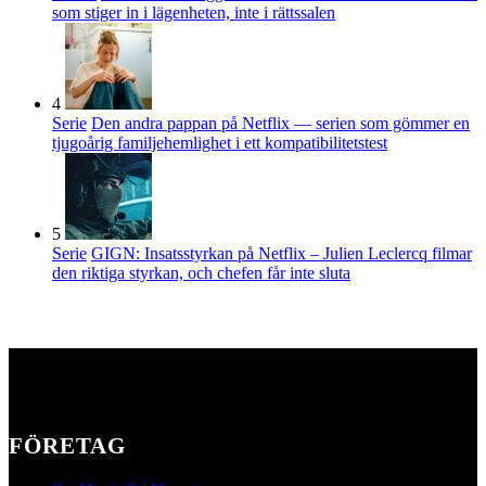
som stiger in i lägenheten, inte i rättssalen
4
Serie
Den andra pappan på Netflix — serien som gömmer en
tjugoårig familjehemlighet i ett kompatibilitetstest
5
Serie
GIGN: Insatsstyrkan på Netflix – Julien Leclercq filmar
den riktiga styrkan, och chefen får inte sluta
FÖRETAG