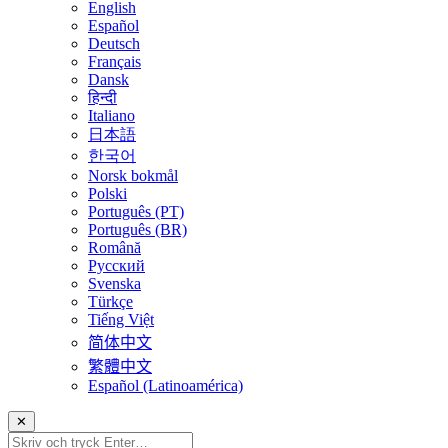
English
Español
Deutsch
Français
Dansk
हिन्दी
Italiano
日本語
한국어
Norsk bokmål
Polski
Português (PT)
Português (BR)
Română
Русский
Svenska
Türkçe
Tiếng Việt
简体中文
繁體中文
Español (Latinoamérica)
✕