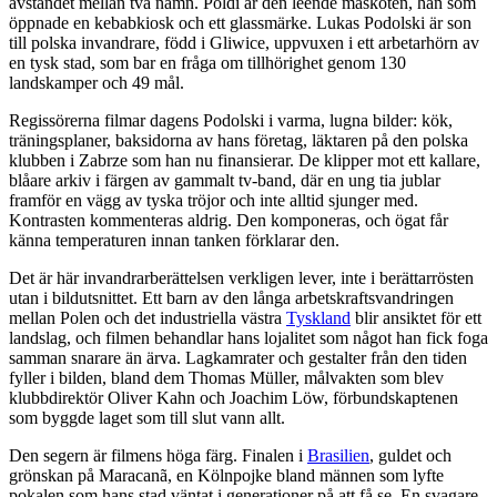
avståndet mellan två namn. Poldi är den leende maskoten, han som
öppnade en kebabkiosk och ett glassmärke. Lukas Podolski är son
till polska invandrare, född i Gliwice, uppvuxen i ett arbetarhörn av
en tysk stad, som bar en fråga om tillhörighet genom 130
landskamper och 49 mål.
Regissörerna filmar dagens Podolski i varma, lugna bilder: kök,
träningsplaner, baksidorna av hans företag, läktaren på den polska
klubben i Zabrze som han nu finansierar. De klipper mot ett kallare,
blåare arkiv i färgen av gammalt tv-band, där en ung tia jublar
framför en vägg av tyska tröjor och inte alltid sjunger med.
Kontrasten kommenteras aldrig. Den komponeras, och ögat får
känna temperaturen innan tanken förklarar den.
Det är här invandrarberättelsen verkligen lever, inte i berättarrösten
utan i bildutsnittet. Ett barn av den långa arbetskraftsvandringen
mellan Polen och det industriella västra
Tyskland
blir ansiktet för ett
landslag, och filmen behandlar hans lojalitet som något han fick foga
samman snarare än ärva. Lagkamrater och gestalter från den tiden
fyller i bilden, bland dem Thomas Müller, målvakten som blev
klubbdirektör Oliver Kahn och Joachim Löw, förbundskaptenen
som byggde laget som till slut vann allt.
Den segern är filmens höga färg. Finalen i
Brasilien
, guldet och
grönskan på Maracanã, en Kölnpojke bland männen som lyfte
pokalen som hans stad väntat i generationer på att få se. En svagare