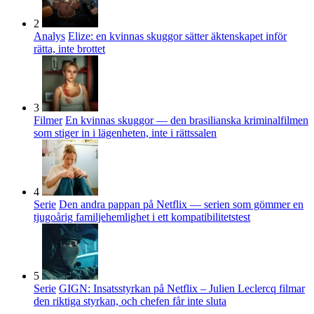
2
Analys
Elize: en kvinnas skuggor sätter äktenskapet inför
rätta, inte brottet
3
Filmer
En kvinnas skuggor — den brasilianska kriminalfilmen
som stiger in i lägenheten, inte i rättssalen
4
Serie
Den andra pappan på Netflix — serien som gömmer en
tjugoårig familjehemlighet i ett kompatibilitetstest
5
Serie
GIGN: Insatsstyrkan på Netflix – Julien Leclercq filmar
den riktiga styrkan, och chefen får inte sluta