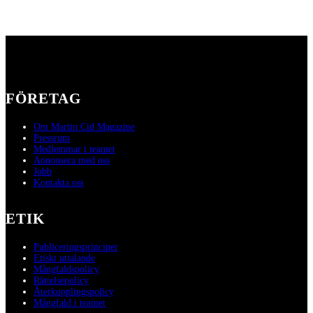
FÖRETAG
Om Martin Cid Magazine
Pressrum
Medlemmar i teamet
Annonsera med oss
Jobb
Kontakta oss
ETIK
Publiceringsprinciper
Etiskt uttalande
Mångfaldspolicy
Rättelsepolicy
Återkopplingspolicy
Mångfald i teamet