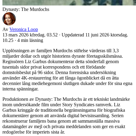
Dynasty: The Murdochs
Av
Veronica Loop
13 mars 2026 kfredag. 03.52
·
Uppdaterad 11 juni 2026 ktorsdag.
10.25
·
4 min läsning
Upplösningen av familjen Murdochs stiftelse värderas till 3,3
miljarder dollar och utgör historiens dyraste företagsskilsmässa.
Regissören Liz Garbus dokumenterar detta sönderfall genom
tusentals sidor privat korrespondens och ett förödande
domstolsbeslut på 96 sidor. Denna forensiska undersökning
använder 4K-restaurering för att fånga ögonblicket då en åtta
decennier lång mediehegemoni slutligen dukade under för sina egna
interna spänningar.
Produktionen av Dynasty: The Murdochs är ett tekniskt landmärke
inom undersökande film under Story Syndicates ramverk. Liz
Garbus kringgår de traditionella begränsningarna för biografiska
dokumentärer genom att använda digital bevisinsamling. Serien
rekonstruerar familjens bana genom att sammanställa massiva
datamängder av mejl och privata meddelanden som ger en exakt
redogörelse för imperiets sista år.