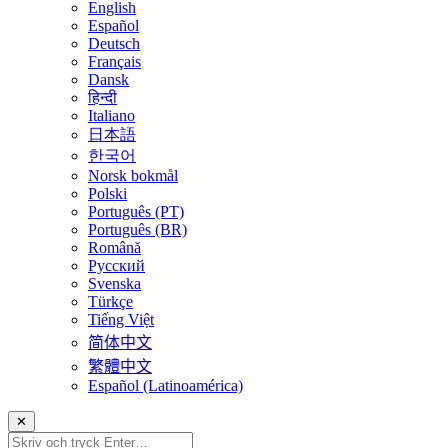
English
Español
Deutsch
Français
Dansk
हिन्दी
Italiano
日本語
한국어
Norsk bokmål
Polski
Português (PT)
Português (BR)
Română
Русский
Svenska
Türkçe
Tiếng Việt
简体中文
繁體中文
Español (Latinoamérica)
✕