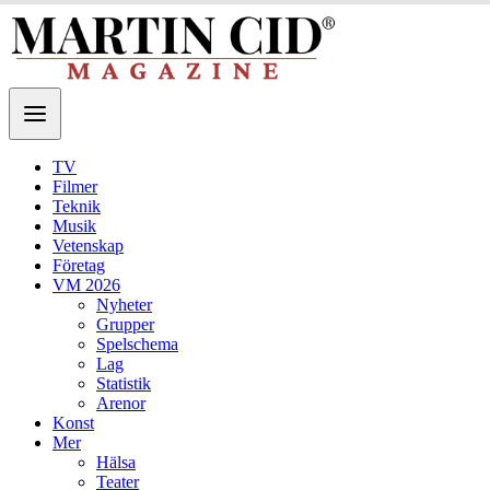
TV
Filmer
Teknik
Musik
Vetenskap
Företag
VM 2026
Nyheter
Grupper
Spelschema
Lag
Statistik
Arenor
Konst
Mer
Hälsa
Teater