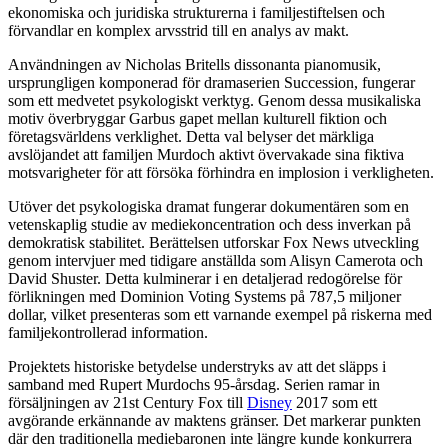
ekonomiska och juridiska strukturerna i familjestiftelsen och
förvandlar en komplex arvsstrid till en analys av makt.
Användningen av Nicholas Britells dissonanta pianomusik,
ursprungligen komponerad för dramaserien Succession, fungerar
som ett medvetet psykologiskt verktyg. Genom dessa musikaliska
motiv överbryggar Garbus gapet mellan kulturell fiktion och
företagsvärldens verklighet. Detta val belyser det märkliga
avslöjandet att familjen Murdoch aktivt övervakade sina fiktiva
motsvarigheter för att försöka förhindra en implosion i verkligheten.
Utöver det psykologiska dramat fungerar dokumentären som en
vetenskaplig studie av mediekoncentration och dess inverkan på
demokratisk stabilitet. Berättelsen utforskar Fox News utveckling
genom intervjuer med tidigare anställda som Alisyn Camerota och
David Shuster. Detta kulminerar i en detaljerad redogörelse för
förlikningen med Dominion Voting Systems på 787,5 miljoner
dollar, vilket presenteras som ett varnande exempel på riskerna med
familjekontrollerad information.
Projektets historiske betydelse understryks av att det släpps i
samband med Rupert Murdochs 95-årsdag. Serien ramar in
försäljningen av 21st Century Fox till
Disney
2017 som ett
avgörande erkännande av maktens gränser. Det markerar punkten
där den traditionella mediebaronen inte längre kunde konkurrera