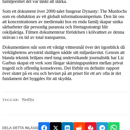
familjeenhet det var tänkt att stärka.
Som ett dokument över 2000-talet fungerar Dynasty: The Murdochs
som en obduktion av ett globalt informationsimperium. Den lär oss
att koncentrationen av mediemakt hos en enda familj skapar unika
sårbarheter där personlig paranoia och företagsstrategi blir
oskiljaktiga. Filmen dokumenterar förödelsen i kölvattnet av denna
strävan i en tid av total transparens.
Dokumentären står som ett viktigt vittnesmål över det ögonblick då
verklighetens arvsstrid slutligen nådde sitt miljardavslut. Genom att
blanda teknisk briljans med tung undersökande journalistik har Liz
Garbus skapat ett verk som fångar skärningspunkten mellan privat
tragedi och offentlig konsekvens. Det förblir en definitiv rapport
över slutet på en era och beviset på att priset för ett arv ofta är det
fundament det byggdes för att skydda.
Netflix
TAGGAR:
DELA DETTA INLÄGG