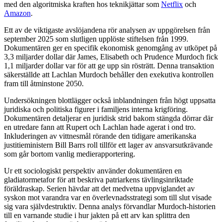
med den algoritmiska kraften hos teknikjättar som
Netflix
och
Amazon
.
Ett av de viktigaste avslöjandena rör analysen av uppgörelsen från
september 2025 som slutligen upplöste stiftelsen från 1999.
Dokumentären ger en specifik ekonomisk genomgång av utköpet på
3,3 miljarder dollar där James, Elisabeth och Prudence Murdoch fick
1,1 miljarder dollar var för att ge upp sin rösträtt. Denna transaktion
säkerställde att Lachlan Murdoch behåller den exekutiva kontrollen
fram till åtminstone 2050.
Undersökningen blottlägger också inblandningen från högt uppsatta
juridiska och politiska figurer i familjens interna krigföring.
Dokumentären detaljerar en juridisk strid bakom stängda dörrar där
en utredare fann att Rupert och Lachlan hade agerat i ond tro.
Inkluderingen av vittnesmål rörande den tidigare amerikanska
justitieministern Bill Barrs roll tillför ett lager av ansvarsutkrävande
som går bortom vanlig medierapportering.
Ur ett sociologiskt perspektiv använder dokumentären en
gladiatormetafor för att beskriva patriarkens tävlingsinriktade
föräldraskap. Serien hävdar att det medvetna uppviglandet av
syskon mot varandra var en överlevnadsstrategi som till slut visade
sig vara självdestruktiv. Denna analys förvandlar Murdoch-historien
till en varnande studie i hur jakten på ett arv kan splittra den