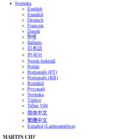
Svenska
English
Español
Deutsch
Français
Dansk
हिन्दी
Italiano
日本語
한국어
Norsk bokmål
Polski
Português (PT)
Português (BR)
Română
Русский
Svenska
Türkçe
Tiếng Việt
简体中文
繁體中文
Español (Latinoamérica)