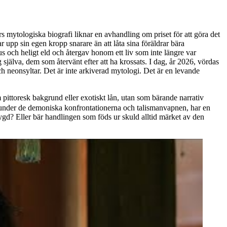
 mytologiska biografi liknar en avhandling om priset för att göra det
r upp sin egen kropp snarare än att låta sina föräldrar bära
och heligt eld och återgav honom ett liv som inte längre var
själva, dem som återvänt efter att ha krossats. I dag, år 2026, vördas
ch neonsyltar. Det är inte arkiverad mytologi. Det är en levande
ittoresk bakgrund eller exotiskt lån, utan som bärande narrativ
er, under de demoniska konfrontationerna och talismanvapnen, har en
 dygd? Eller bär handlingen som föds ur skuld alltid märket av den