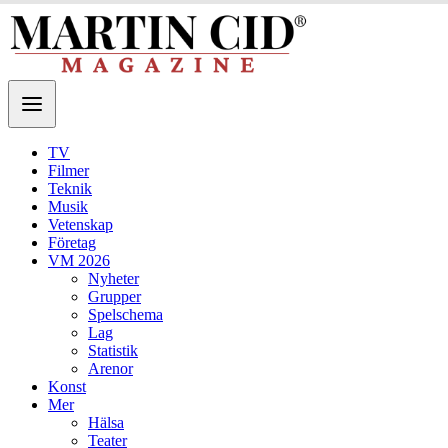
TV
Filmer
Teknik
Musik
Vetenskap
Företag
VM 2026
Nyheter
Grupper
Spelschema
Lag
Statistik
Arenor
Konst
Mer
Hälsa
Teater