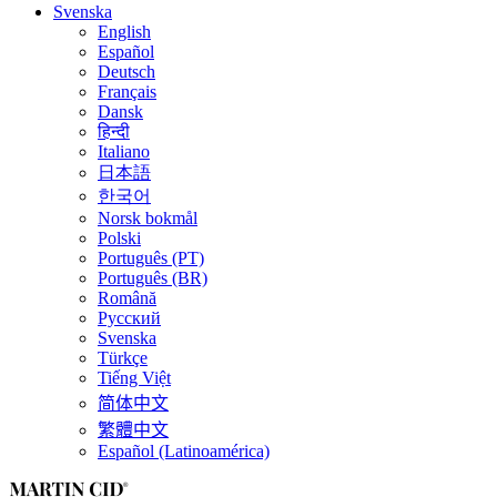
Svenska
English
Español
Deutsch
Français
Dansk
हिन्दी
Italiano
日本語
한국어
Norsk bokmål
Polski
Português (PT)
Português (BR)
Română
Русский
Svenska
Türkçe
Tiếng Việt
简体中文
繁體中文
Español (Latinoamérica)