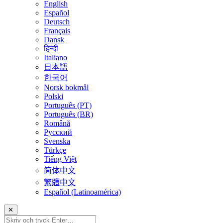
English
Español
Deutsch
Français
Dansk
हिन्दी
Italiano
日本語
한국어
Norsk bokmål
Polski
Português (PT)
Português (BR)
Română
Русский
Svenska
Türkçe
Tiếng Việt
简体中文
繁體中文
Español (Latinoamérica)
✕