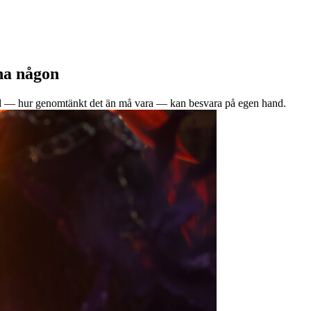
na någon
und — hur genomtänkt det än må vara — kan besvara på egen hand.