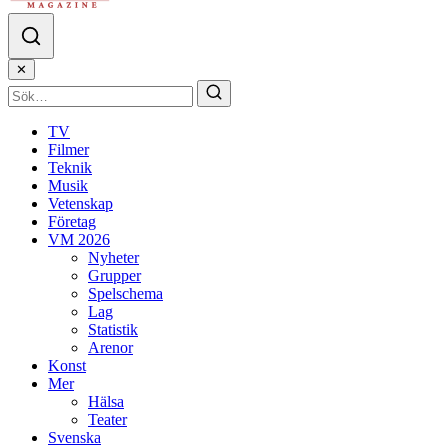
✕
TV
Filmer
Teknik
Musik
Vetenskap
Företag
VM 2026
Nyheter
Grupper
Spelschema
Lag
Statistik
Arenor
Konst
Mer
Hälsa
Teater
Svenska