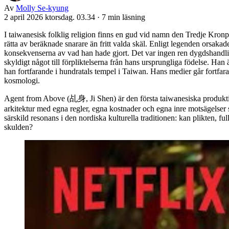
Av
Molly Se-kyung
2 april 2026 ktorsdag. 03.34
·
7 min läsning
I taiwanesisk folklig religion finns en gud vid namn den Tredje Kronp
rätta av beräknade snarare än fritt valda skäl. Enligt legenden orsakade
konsekvenserna av vad han hade gjort. Det var ingen ren dygdshandli
skyldigt något till förpliktelserna från hans ursprungliga födelse. Ha
han fortfarande i hundratals tempel i Taiwan. Hans medier går fortfara
kosmologi.
Agent from Above (乩身, Ji Shen) är den första taiwanesiska produktio
arkitektur med egna regler, egna kostnader och egna inre motsägelser s
särskild resonans i den nordiska kulturella traditionen: kan plikten, f
skulden?