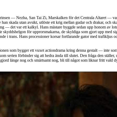
rinsen — Nezha, San Tai Zi, Marskalken för det Centrala Altaret — vars
 han skada utan avsikt, utlöste ett krig mellan gudar och drakar, och ska
ng — det var ett kalkyl. Hans mästare byggde sedan upp honom av lotus 
n är skyddshelgon för upprorsmakarna, de skyldiga som gjort upp med sig 
nde i trans. Hans processioner korsar fortfarande gator med trafikljus o
nen som bygger ett vuxet actiondrama kring denna gestalt — inte som p
om serien förbinder sig att hedra ända till slutet. Den fråga den ställ
ullgjord länge nog och smärtsamt nog, bli till något som liknar fritt vald