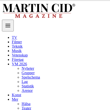
TV
Filmer
Teknik
Musik
Vetenskap
Företag
VM 2026
Nyheter
Grupper
Spelschema
Lag
Statistik
Arenor
Konst
Mer
Hälsa
Teater