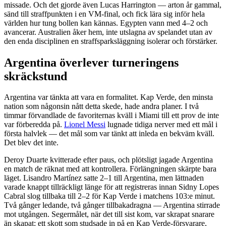
missade. Och det gjorde även Lucas Harrington — arton år gammal,
sänd till straffpunkten i en VM-final, och fick lära sig inför hela
världen hur tung bollen kan kännas. Egypten vann med 4–2 och
avancerar. Australien åker hem, inte utslagna av spelandet utan av
den enda disciplinen en straffsparksläggning isolerar och förstärker.
Argentina överlever turneringens
skräckstund
Argentina var tänkta att vara en formalitet. Kap Verde, den minsta
nation som någonsin nått detta skede, hade andra planer. I två
timmar förvandlade de favoriternas kväll i Miami till ett prov de inte
var förberedda på.
Lionel Messi
lugnade tidiga nerver med ett mål i
första halvlek — det mål som var tänkt att inleda en bekväm kväll.
Det blev det inte.
Deroy Duarte kvitterade efter paus, och plötsligt jagade Argentina
en match de räknat med att kontrollera. Förlängningen skärpte bara
läget. Lisandro Martínez satte 2–1 till Argentina, men lättnaden
varade knappt tillräckligt länge för att registreras innan Sidny Lopes
Cabral slog tillbaka till 2–2 för Kap Verde i matchens 103:e minut.
Två gånger ledande, två gånger tillbakadragna — Argentina stirrade
mot utgången. Segermålet, när det till sist kom, var skrapat snarare
än skapat: ett skott som studsade in på en Kap Verde-försvarare,