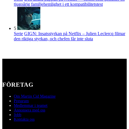
tjugoårig familjehemlighet i ett kompatibilitetstest
5
Serie
GIGN: Insatsstyrkan på Netflix – Julien Leclercq filmar
den riktiga styrkan, och chefen får inte sluta
FÖRETAG
Om Martin Cid Magazine
Pressrum
Medlemmar i teamet
Annonsera med oss
Jobb
Kontakta oss