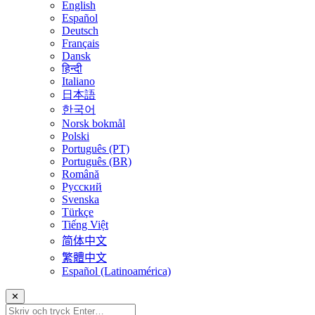
English
Español
Deutsch
Français
Dansk
हिन्दी
Italiano
日本語
한국어
Norsk bokmål
Polski
Português (PT)
Português (BR)
Română
Русский
Svenska
Türkçe
Tiếng Việt
简体中文
繁體中文
Español (Latinoamérica)
✕