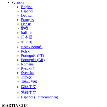
Svenska
English
Español
Deutsch
Français
Dansk
हिन्दी
Italiano
日本語
한국어
Norsk bokmål
Polski
Português (PT)
Português (BR)
Română
Русский
Svenska
Türkçe
Tiếng Việt
简体中文
繁體中文
Español (Latinoamérica)