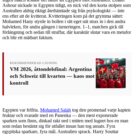
Ashour nickade in Egypten tidigt, en nick vid den korta stolpen som
Australien aldrig riktigt återhämtade sig från psykologiskt — inte
ens efter att de kvitterat. Kvitteringen kom på det grymma sättet:
Mohamed Hany styrde in bollen i sitt eget nät strax in i den andra
halvleken, för andra gången i turneringen. 1–1, matchen gick till
förlängning och sedan till straffar, där karaktär slutar vara en metafor
och blir ett mätbart faktum.
REKOMMENDERAD LÄSNING
VM 2026, åttondelsfinal: Argentina
och Schweiz till kvarten — kaos mot
kontroll
Egypten var felfria.
Mohamed Salah
tog den promenad varje kapten
fruktar och svarade med en Panenka — den mest exponerade
sparken som finns, dinkad rakt ned i mitten med lugnet hos en man
som redan bestämt sig för utfallet innan han tog ansats. Fyra
egyptiska sparkare, fyra mål. Australien sprack. Harry Souttar