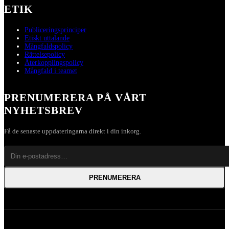
ETIK
Publiceringsprinciper
Etiskt uttalande
Mångfaldspolicy
Rättelsepolicy
Återkopplingspolicy
Mångfald i teamet
PRENUMERERA PÅ VÅRT
NYHETSBREV
Få de senaste uppdateringarna direkt i din inkorg.
PRENUMERERA