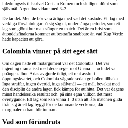
inledningsvis tillskrivet Cristian Romero och slutligen dömt som
självmål. Argentina vidare med 3–2.
De tar det. Men de bör vara ärliga med vad det kostade. Ett lag med
verkliga förväntningar på sig såg ut, under långa perioder, som ett
lag som glömt hur man stänger en match. Det är en brist som
åttondelsfinalerna kommer att bestraffa snabbare än vad Kap Verde
hade kapacitet att göra.
Colombia vinner på sitt eget sätt
Om dagen hade ett motargument var det Colombia. Det var
ingenting dramatiskt med deras seger mot Ghana — och det var
poängen. Jhon Arias avgjorde tidigt, ett rent avslut i
öppningskvartet, och Colombia vägrade sedan ge bollen tillbaka.
Inga straffar, ingen övertid, inga självmål — ett mål, bevakat med
den disciplin de andra lagen fick kämpa för att hitta. Det var dagens
minst händelserika resultat och, på sina egna villkor, det mest
övertygande. Ett lag som kan vinna 1–0 utan att låta matchen glida
ifrån sig är ett lag byggt för de kommande veckorna, där
marginalerna bara blir tunnare.
Vad som förändrats