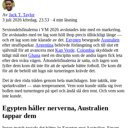
Av
Jack T. Taylor
3 juli 2026 kfredag. 23.53
·
4 min läsning
Sextondelsfinalerna i VM 2026 avslutades inte med en markering.
De avslutades med tre lag som höll ihop precis tillräckligt länge —
och ett lag som inte klarade av det.
Egypten
besegrade
Australien
efter straffsparkar.
Argentina
behövde förlängning och till slut ett
självmål för att avancera mot
Kap Verde
.
Colombia
skyddade ett
tidigt mål mot
Ghana
med en disciplin som de andra lagen fick leta
efter den svåra vägen. Åttondelsfinalerna är satta, och lagen som
fyller dem kom dit inte för att de spelade bättre fotboll. De kom dit
för att de behöll sitt lugn när turneringen krävde det.
Det är den röda tråden genom hela matchdagen. Inte taktik, inte
spelarkvalitet — utan temperament. Vem som kunde ställa sig över
bollen med turneringen på spel och ändå slå den rent. Och vem som
inte kunde.
Egypten håller nerverna, Australien
tappar dem
Ingen match testade det bättre än Egypten mot Australien. Emam