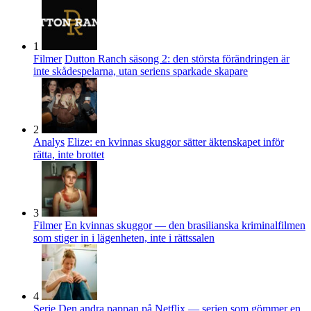
1
Filmer
Dutton Ranch säsong 2: den största förändringen är
inte skådespelarna, utan seriens sparkade skapare
2
Analys
Elize: en kvinnas skuggor sätter äktenskapet inför
rätta, inte brottet
3
Filmer
En kvinnas skuggor — den brasilianska kriminalfilmen
som stiger in i lägenheten, inte i rättssalen
4
Serie
Den andra pappan på Netflix — serien som gömmer en