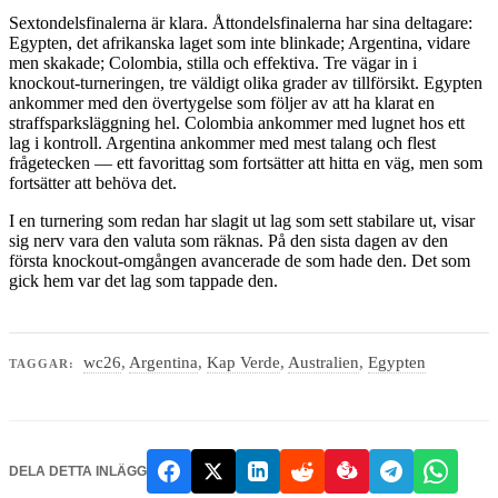
Sextondelsfinalerna är klara. Åttondelsfinalerna har sina deltagare:
Egypten, det afrikanska laget som inte blinkade; Argentina, vidare
men skakade; Colombia, stilla och effektiva. Tre vägar in i
knockout-turneringen, tre väldigt olika grader av tillförsikt. Egypten
ankommer med den övertygelse som följer av att ha klarat en
straffsparksläggning hel. Colombia ankommer med lugnet hos ett
lag i kontroll. Argentina ankommer med mest talang och flest
frågetecken — ett favorittag som fortsätter att hitta en väg, men som
fortsätter att behöva det.
I en turnering som redan har slagit ut lag som sett stabilare ut, visar
sig nerv vara den valuta som räknas. På den sista dagen av den
första knockout-omgången avancerade de som hade den. Det som
gick hem var det lag som tappade den.
wc26
,
Argentina
,
Kap Verde
,
Australien
,
Egypten
TAGGAR:
DELA DETTA INLÄGG