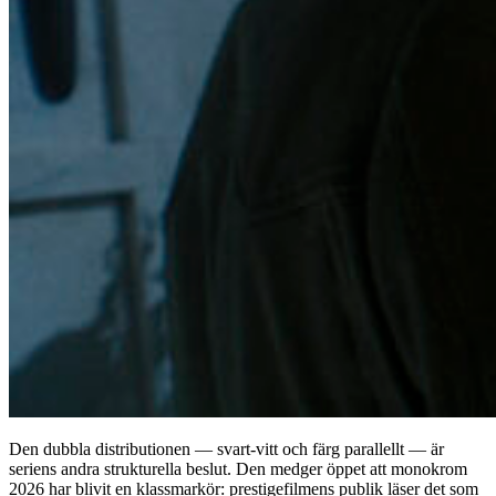
Den dubbla distributionen — svart-vitt och färg parallellt — är
seriens andra strukturella beslut. Den medger öppet att monokrom
2026 har blivit en klassmarkör: prestigefilmens publik läser det som