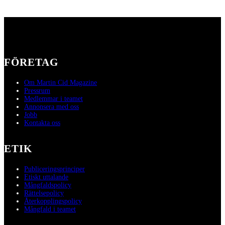
FÖRETAG
Om Martin Cid Magazine
Pressrum
Medlemmar i teamet
Annonsera med oss
Jobb
Kontakta oss
ETIK
Publiceringsprinciper
Etiskt uttalande
Mångfaldspolicy
Rättelsepolicy
Återkopplingspolicy
Mångfald i teamet