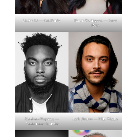
Li Jun Li — Cat Hardy
Karen Rodriguez — Janet
Ruiz
Abraham Popoola —
Jack Huston — Flint Marko
Tombstone / Lonnie