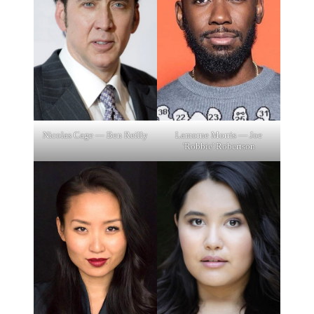
Nicolas Cage — Ben Reilly
Lamorne Morris — Joe
'Robbie' Robertson