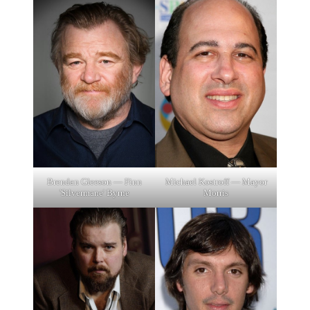
Brendan Gleeson — Finn
Michael Kostroff — Mayor
'Silvermane' Byrne
Morris