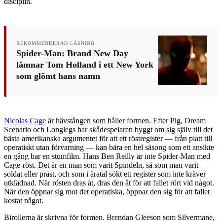
disciplin.
REKOMMENDERAD LÄSNING
Spider-Man: Brand New Day
lämnar Tom Holland i ett New York
som glömt hans namn
Nicolas Cage
är hävstången som håller formen. Efter Pig, Dream
Scenario och Longlegs har skådespelaren byggt om sig själv till det
bästa amerikanska argumentet för att ett röstregister — från platt till
operatiskt utan förvarning — kan bära en hel säsong som ett ansikte
en gång bar en stumfilm. Hans Ben Reilly är inte Spider-Man med
Cage-röst. Det är en man som varit Spindeln, så som man varit
soldat eller präst, och som i åratal sökt ett register som inte kräver
utklädnad. När rösten dras åt, dras den åt för att fallet rört vid något.
När den öppnar sig mot det operatiska, öppnar den sig för att fallet
kostat något.
Birollerna är skrivna för formen. Brendan Gleeson som Silvermane,