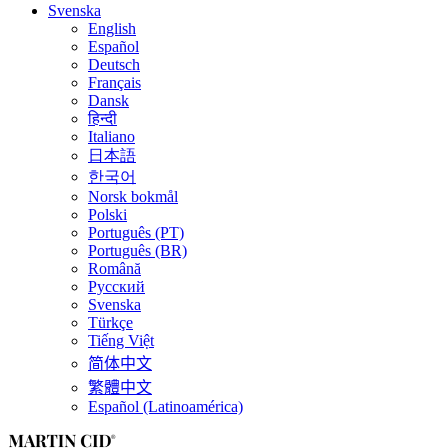
Svenska
English
Español
Deutsch
Français
Dansk
हिन्दी
Italiano
日本語
한국어
Norsk bokmål
Polski
Português (PT)
Português (BR)
Română
Русский
Svenska
Türkçe
Tiếng Việt
简体中文
繁體中文
Español (Latinoamérica)