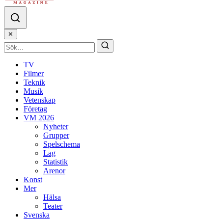
✕
TV
Filmer
Teknik
Musik
Vetenskap
Företag
VM 2026
Nyheter
Grupper
Spelschema
Lag
Statistik
Arenor
Konst
Mer
Hälsa
Teater
Svenska