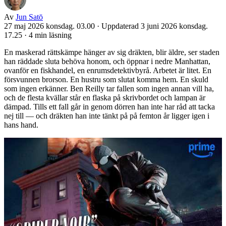
Av
Jun Satō
27 maj 2026 konsdag. 03.00
·
Uppdaterad 3 juni 2026 konsdag.
17.25
·
4 min läsning
En maskerad rättskämpe hänger av sig dräkten, blir äldre, ser staden
han räddade sluta behöva honom, och öppnar i nedre Manhattan,
ovanför en fiskhandel, en enrumsdetektivbyrå. Arbetet är litet. En
försvunnen brorson. En hustru som slutat komma hem. En skuld
som ingen erkänner. Ben Reilly tar fallen som ingen annan vill ha,
och de flesta kvällar står en flaska på skrivbordet och lampan är
dämpad. Tills ett fall går in genom dörren han inte har råd att tacka
nej till — och dräkten han inte tänkt på på femton år ligger igen i
hans hand.