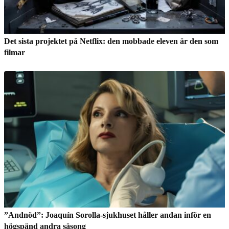
Det sista projektet på Netflix: den mobbade eleven är den som
filmar
”Andnöd”: Joaquín Sorolla-sjukhuset håller andan inför en
högspänd andra säsong