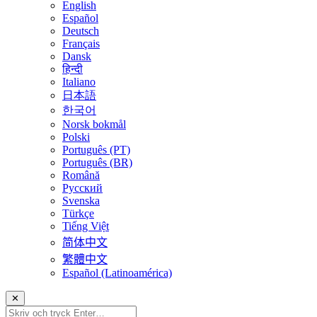
English
Español
Deutsch
Français
Dansk
हिन्दी
Italiano
日本語
한국어
Norsk bokmål
Polski
Português (PT)
Português (BR)
Română
Русский
Svenska
Türkçe
Tiếng Việt
简体中文
繁體中文
Español (Latinoamérica)
✕