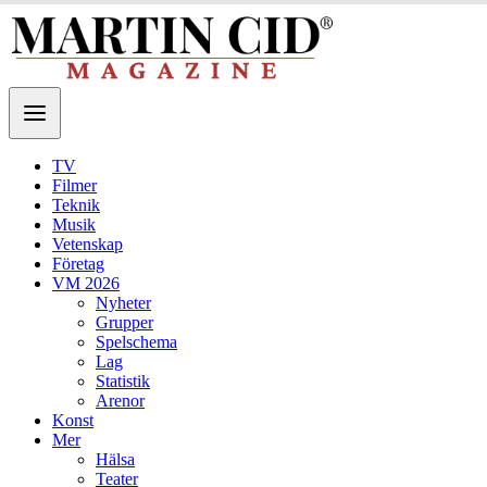
TV
Filmer
Teknik
Musik
Vetenskap
Företag
VM 2026
Nyheter
Grupper
Spelschema
Lag
Statistik
Arenor
Konst
Mer
Hälsa
Teater