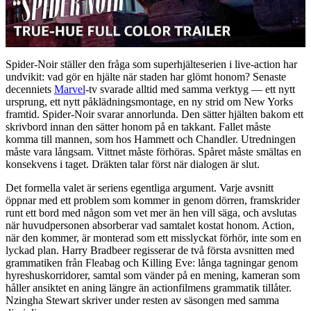
Spider-Noir ställer den fråga som superhjälteserien i live-action har
undvikit: vad gör en hjälte när staden har glömt honom? Senaste
decenniets
Marvel
-tv svarade alltid med samma verktyg — ett nytt
ursprung, ett nytt påklädningsmontage, en ny strid om New Yorks
framtid. Spider-Noir svarar annorlunda. Den sätter hjälten bakom ett
skrivbord innan den sätter honom på en takkant. Fallet måste
komma till mannen, som hos Hammett och Chandler. Utredningen
måste vara långsam. Vittnet måste förhöras. Spåret måste smältas en
konsekvens i taget. Dräkten talar först när dialogen är slut.
Det formella valet är seriens egentliga argument. Varje avsnitt
öppnar med ett problem som kommer in genom dörren, framskrider
runt ett bord med någon som vet mer än hen vill säga, och avslutas
när huvudpersonen absorberar vad samtalet kostat honom. Action,
när den kommer, är monterad som ett misslyckat förhör, inte som en
lyckad plan. Harry Bradbeer regisserar de två första avsnitten med
grammatiken från Fleabag och Killing Eve: långa tagningar genom
hyreshuskorridorer, samtal som vänder på en mening, kameran som
håller ansiktet en aning längre än actionfilmens grammatik tillåter.
Nzingha Stewart skriver under resten av säsongen med samma