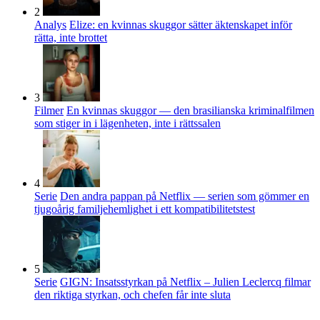
2
Analys
Elize: en kvinnas skuggor sätter äktenskapet inför
rätta, inte brottet
3
Filmer
En kvinnas skuggor — den brasilianska kriminalfilmen
som stiger in i lägenheten, inte i rättssalen
4
Serie
Den andra pappan på Netflix — serien som gömmer en
tjugoårig familjehemlighet i ett kompatibilitetstest
5
Serie
GIGN: Insatsstyrkan på Netflix – Julien Leclercq filmar
den riktiga styrkan, och chefen får inte sluta