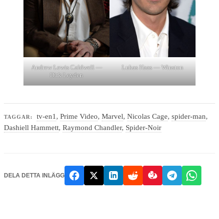
Andrew Lewis Caldwell —
Lukas Haas — Winston
Dirk Leyden
tv-en1
,
Prime Video
,
Marvel
,
Nicolas Cage
,
spider-man
,
TAGGAR:
Dashiell Hammett
,
Raymond Chandler
,
Spider-Noir
DELA DETTA INLÄGG