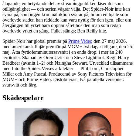
åtagande, en betydande del av streamingpubliken läser det som
otillgänglighet — och serien vägrar välja. Det Spider-Noir inte kan
svara på, som ingen kriminalfiktion svarar på, är om en hjälte som
överlevde staden han räddade kan vara nyttig för den igen, eller om
återgången till yrket bara öppnar såret hos den man som redan
överlevde yrket en gång. Fallet stängs; Ben Reilly inte.
Spider-Noir har global premiär på
Prime Video
den 27 maj 2026,
med amerikansk linjär premiär på MGM+ två dagar tidigare, den 25
maj. Åtta fyrtiofemminutersavsnitt i en enda drop, i mer än 240
territorier. Skapad av Oren Uziel och Steve Lightfoot. Regi: Harry
Bradbeer (avsnitt 1–2) och Nzingha Stewart. Utvecklad tillsammans
med Into the Spider-Verses arkitekter — Phil Lord, Christopher
Miller och Amy Pascal. Producerad av Sony Pictures Television för
MGM+ och Prime Video. Distribueras i två parallella versioner:
svart-vitt och färg.
Skådespelare