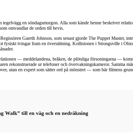
 i en tegelvägg en söndagsmorgon. Alla som kände henne beskriver rela
som omvandlar de orden till bevis.
Regissören Gareth Johnson, som senast gjorde The Puppet Master, intre
något fysiskt tvingar fram en översättning. Kollisionen i Strongsville i 
månader.
 i relationen — meddelandena, bråken, de plötsliga försoningarna — ko
en rekonstruerade ur telefoner och övervakningskameror. Samma månade
over, utan en expert som sätter ord på mönstret — som bär filmens grun
 Walk” till en väg och en nedräkning