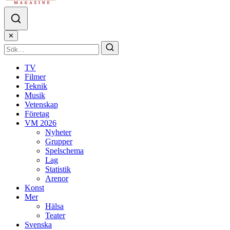
✕
TV
Filmer
Teknik
Musik
Vetenskap
Företag
VM 2026
Nyheter
Grupper
Spelschema
Lag
Statistik
Arenor
Konst
Mer
Hälsa
Teater
Svenska