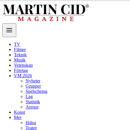
TV
Filmer
Teknik
Musik
Vetenskap
Företag
VM 2026
Nyheter
Grupper
Spelschema
Lag
Statistik
Arenor
Konst
Mer
Hälsa
Teater