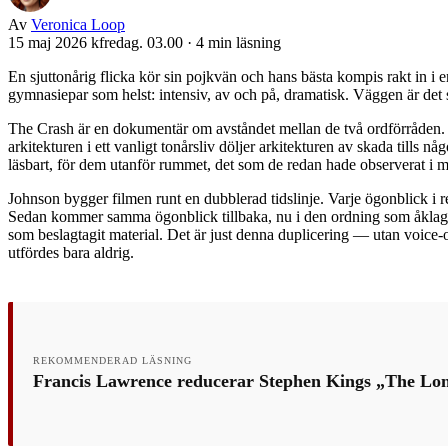
Av
Veronica Loop
15 maj 2026 kfredag. 03.00
·
4 min läsning
En sjuttonårig flicka kör sin pojkvän och hans bästa kompis rakt in
gymnasiepar som helst: intensiv, av och på, dramatisk. Väggen är det 
The Crash är en dokumentär om avståndet mellan de två ordförråden. 
arkitekturen i ett vanligt tonårsliv döljer arkitekturen av skada tills 
läsbart, för dem utanför rummet, det som de redan hade observerat i 
Johnson bygger filmen runt en dubblerad tidslinje. Varje ögonblick
Sedan kommer samma ögonblick tillbaka, nu i den ordning som åklagar
som beslagtagit material. Det är just denna duplicering — utan voice-
utfördes bara aldrig.
REKOMMENDERAD LÄSNING
Francis Lawrence reducerar Stephen Kings „The Long