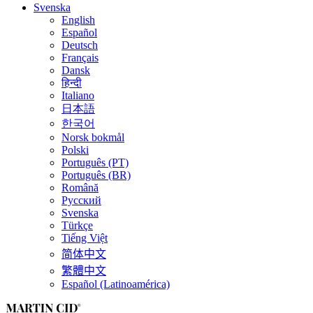
Svenska
English
Español
Deutsch
Français
Dansk
हिन्दी
Italiano
日本語
한국어
Norsk bokmål
Polski
Português (PT)
Português (BR)
Română
Русский
Svenska
Türkçe
Tiếng Việt
简体中文
繁體中文
Español (Latinoamérica)