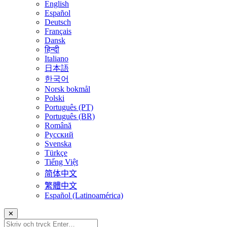
English
Español
Deutsch
Français
Dansk
हिन्दी
Italiano
日本語
한국어
Norsk bokmål
Polski
Português (PT)
Português (BR)
Română
Русский
Svenska
Türkçe
Tiếng Việt
简体中文
繁體中文
Español (Latinoamérica)
✕