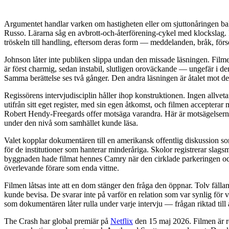
Argumentet handlar varken om hastigheten eller om sjuttonåringen ba
Russo. Lärarna såg en avbrott-och-återförening-cykel med klockslag. Fa
tröskeln till handling, eftersom deras form — meddelanden, bråk, för
Johnson låter inte publiken slippa undan den missade läsningen. Fil
är först charmig, sedan instabil, slutligen oroväckande — ungefär i 
Samma berättelse ses två gånger. Den andra läsningen är åtalet mot de
Regissörens intervjudisciplin håller ihop konstruktionen. Ingen allve
utifrån sitt eget register, med sin egen åtkomst, och filmen acceptera
Robert Hendy-Freegards offer motsäga varandra. Här är motsägelsern
under den nivå som samhället kunde läsa.
Valet kopplar dokumentären till en amerikansk offentlig diskussion som
för de institutioner som hanterar minderåriga. Skolor registrerar slags
byggnaden hade filmat hennes Camry när den cirklade parkeringen och fö
överlevande förare som enda vittne.
Filmen låtsas inte att en dom stänger den fråga den öppnar. Tolv fällan
kunde bevisa. De svarar inte på varför en relation som var synlig för 
som dokumentären låter rulla under varje intervju — frågan riktad till a
The Crash har global premiär på
Netflix
den 15 maj 2026. Filmen är 