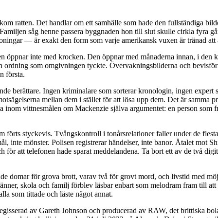
kom ratten. Det handlar om ett samhälle som hade den fullständiga bil
miljen såg henne passera byggnaden hon till slut skulle cirkla fyra gån
soningar — är exakt den form som varje amerikansk vuxen är tränad att 
men öppnar inte med krocken. Den öppnar med månaderna innan, i den k
den ordning som omgivningen tyckte. Övervakningsbilderna och bevisför
n första.
tande berättare. Ingen kriminalare som sorterar kronologin, ingen expert
r motsägelserna mellan dem i stället för att lösa upp dem. Det är samma
a inom vittnesmålen om Mackenzie själva argumentet: en person som f
 förts styckevis. Tvångskontroll i tonårsrelationer faller under de fle
mål, inte mönster. Polisen registrerar händelser, inte banor. Åtalet mot 
r att telefonen hade sparat meddelandena. Ta bort ett av de två digitala
de domar för grova brott, varav två för grovt mord, och livstid med möjli
vänner, skola och familj förblev läsbar enbart som melodram fram till a
lla som tittade och läste något annat.
regisserad av Gareth Johnson och producerad av RAW, det brittiska b