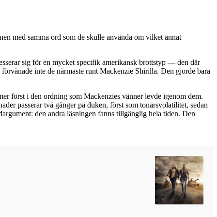
tionen med samma ord som de skulle använda om vilket annat
sserar sig för en mycket specifik amerikansk brottstyp — den där
Ohio förvånade inte de närmaste runt Mackenzie Shirilla. Den gjorde bara
mmer först i den ordning som Mackenzies vänner levde igenom dem.
r passerar två gånger på duken, först som tonårsvolatilitet, sedan
dargument: den andra läsningen fanns tillgänglig hela tiden. Den