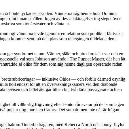
den och inte lyckades läsa den. Vännerna såg henne hota Dominic
ger runt innan smällen. Ingen av dessa iakttagelser tog steget över
avskriva som tonårsteater och vänta ut.
ronologi vännerna levde igenom: en relation som publiken får tycka
ingen kommer sent, på den plats som rättegången tilldelade dem.
 som ger syndromet namn. Vänner, släkt och utredare talar var och en
 processuella val som Johnson använde i The Puppet Master, där han lät
ramträdde så olika för dem som såg henne dagligen opererade redan
sta brottsrubriceringar — inklusive Ohios — och förblir därmed osynlig
Shirilla höll endast för att en övervakningskamera vid den drabbade
 bevisen och fallet återgår till en bil, två döda passagerare och en
ghet till villkorlig frigivning efter femton år svarar på det som lagen
tt två pojkar dog inne i en Camry. Det som domen inte når är frågan
olaget bakom Tinderbedragaren, med Rebecca North och Jonny Taylor