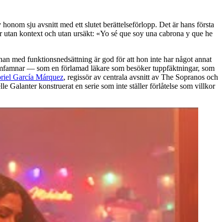
honom sju avsnitt med ett slutet berättelseförlopp. Det är hans första
rar utan kontext och utan ursäkt: «Yo sé que soy una cabrona y que he
an med funktionsnedsättning är god för att hon inte har något annat
lo omfamnar — som en förlamad läkare som besöker tuppfäktningar, som
riel García Márquez
, regissör av centrala avsnitt av The Sopranos och
lanter konstruerat en serie som inte ställer förlåtelse som villkor