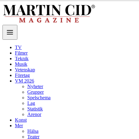
TV
Filmer
Teknik
Musik
Vetenskap
Företag
VM 2026
Nyheter
Grupper
Spelschema
Lag
Statistik
Arenor
Konst
Mer
Hälsa
Teater