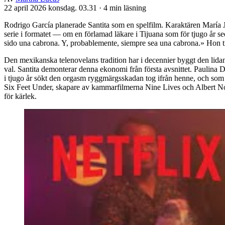
22 april 2026 konsdag. 03.31
·
4 min läsning
Rodrigo García planerade Santita som en spelfilm. Karaktären María J
serie i formatet — om en förlamad läkare i Tijuana som för tjugo år se
sido una cabrona. Y, probablemente, siempre sea una cabrona.» Hon till
Den mexikanska telenovelans tradition har i decennier byggt den lida
val. Santita demonterar denna ekonomi från första avsnittet. Paulina
i tjugo år sökt den orgasm ryggmärgsskadan tog ifrån henne, och som i
Six Feet Under, skapare av kammarfilmerna Nine Lives och Albert Nob
för kärlek.