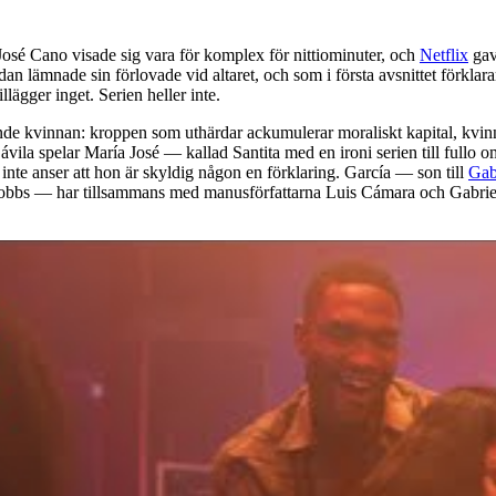
osé Cano visade sig vara för komplex för nittiominuter, och
Netflix
gav 
dan lämnade sin förlovade vid altaret, och som i första avsnittet förkla
ägger inget. Serien heller inte.
nde kvinnan: kroppen som uthärdar ackumulerar moraliskt kapital, kvinn
 Dávila spelar María José — kallad Santita med en ironi serien till ful
nte anser att hon är skyldig någon en förklaring. García — son till
Gab
bs — har tillsammans med manusförfattarna Luis Cámara och Gabrielle Ga