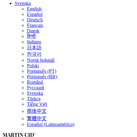
Svenska
English
Español
Deutsch
Français
Dansk
हिन्दी
Italiano
日本語
한국어
Norsk bokmål
Polski
Português (PT)
Português (BR)
Română
Русский
Svenska
Türkçe
Tiếng Việt
简体中文
繁體中文
Español (Latinoamérica)