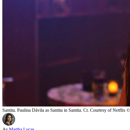
Santita. Paulina Dávila as Santita in Santita. Cr. Courtesy of Netflix
Av
Martha Lucas