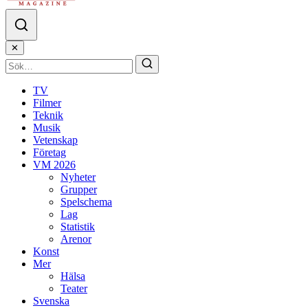
✕
TV
Filmer
Teknik
Musik
Vetenskap
Företag
VM 2026
Nyheter
Grupper
Spelschema
Lag
Statistik
Arenor
Konst
Mer
Hälsa
Teater
Svenska