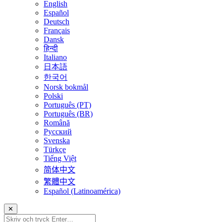
English
Español
Deutsch
Français
Dansk
हिन्दी
Italiano
日本語
한국어
Norsk bokmål
Polski
Português (PT)
Português (BR)
Română
Русский
Svenska
Türkçe
Tiếng Việt
简体中文
繁體中文
Español (Latinoamérica)
✕