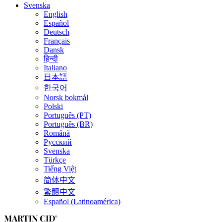
Svenska
English
Español
Deutsch
Français
Dansk
हिन्दी
Italiano
日本語
한국어
Norsk bokmål
Polski
Português (PT)
Português (BR)
Română
Русский
Svenska
Türkçe
Tiếng Việt
简体中文
繁體中文
Español (Latinoamérica)