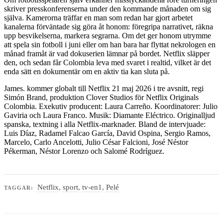
skriver presskonferenserna under den kommande månaden om sig
själva. Kamerorna träffar en man som redan har gjort arbetet
kanalerna förväntade sig göra åt honom: föregripa narrativet, räkna
upp besvikelserna, markera segrarna. Om det ger honom utrymme
att spela sin fotboll i juni eller om han bara har flyttat nekrologen en
månad framåt är vad dokuserien lämnar på bordet. Netflix släpper
den, och sedan får Colombia leva med svaret i realtid, vilket är det
enda sätt en dokumentär om en aktiv tia kan sluta på.
James. kommer globalt till Netflix 21 maj 2026 i tre avsnitt, regi
Simón Brand, produktion Clover Studios för Netflix Originals
Colombia. Exekutiv producent: Laura Carreño. Koordinatorer: Julio
Gaviria och Laura Franco. Musik: Diamante Eléctrico. Originalljud
spanska, textning i alla Netflix-marknader. Bland de intervjuade:
Luis Díaz, Radamel Falcao García, David Ospina, Sergio Ramos,
Marcelo, Carlo Ancelotti, Julio César Falcioni, José Néstor
Pékerman, Néstor Lorenzo och Salomé Rodríguez.
Netflix
,
sport
,
tv-en1
,
Pelé
TAGGAR: