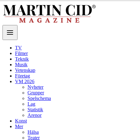
TV
Filmer
Teknik
Musik
Vetenskap
Företag
VM 2026
Nyheter
Grupper
Spelschema
Lag
Statistik
Arenor
Konst
Mer
Hälsa
Teater