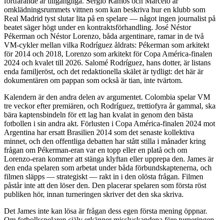
fortfarande är tillgängliga. Sergio Ramos och Marcelo är
omklädningsrummets vittnen som kan beskriva hur en klubb som
Real Madrid tyst slutar lita på en spelare — något ingen journalist på
beatet säger högt under en kontraktsförhandling. José Néstor
Pékerman och Néstor Lorenzo, båda argentinare, ramar in de två
VM-cykler mellan vilka Rodríguez åldrats: Pékerman som arkitekt
för 2014 och 2018, Lorenzo som arkitekt för Copa América-finalen
2024 och kvalet till 2026. Salomé Rodríguez, hans dotter, är listans
enda familjeröst, och det redaktionella skälet är tydligt: det här är
dokumentären om pappan som också är tian, inte tvärtom.
Kalendern är den andra delen av argumentet. Colombia spelar VM
tre veckor efter premiären, och Rodríguez, trettiofyra år gammal, ska
bära kaptensbindeln för ett lag han kvalat in genom den bästa
fotbollen i sin andra akt. Förlusten i Copa América-finalen 2024 mot
Argentina har ersatt Brasilien 2014 som det senaste kollektiva
minnet, och den offentliga debatten har stått stilla i månader kring
frågan om Pékerman-eran var en topp eller en platå och om
Lorenzo-eran kommer att stänga klyftan eller upprepa den. James är
den enda spelaren som arbetat under båda förbundskaptenerna, och
filmen släpps — strategiskt — rakt in i den olösta frågan. Filmen
påstår inte att den löser den. Den placerar spelaren som första röst
publiken hör, innan turneringen skriver det den ska skriva.
Det James inte kan lösa är frågan dess egen första mening öppnar.
Om fotbollsspelaren själv erkänner misslyckandena före turneringen