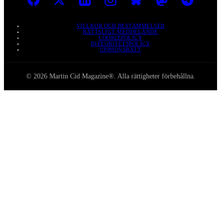
VILLKOR OCH BESTÄMMELSER
RÄTTSLIGT MEDDELANDE
COOKIEPOLICY
INTEGRITETSPOLICY
UPPHOVSRÄTT
© 2026 Martin Cid Magazine®. Alla rättigheter förbehållna.