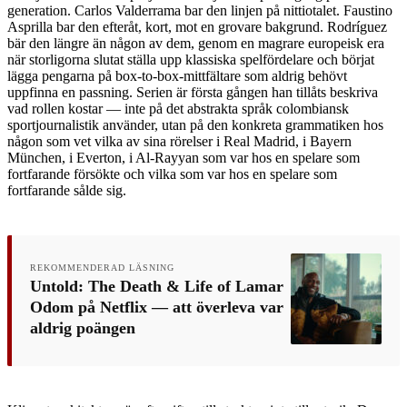
generation. Carlos Valderrama bar den linjen på nittiotalet. Faustino
Asprilla bar den efteråt, kort, mot en grovare bakgrund. Rodríguez
bär den längre än någon av dem, genom en magrare europeisk era
när storligorna slutat ställa upp klassiska spelfördelare och börjat
lägga pengarna på box-to-box-mittfältare som aldrig behövt
uppfinna en passning. Serien är första gången han tillåts beskriva
vad rollen kostar — inte på det abstrakta språk colombiansk
sportjournalistik använder, utan på den konkreta grammatiken hos
någon som vet vilka av sina rörelser i Real Madrid, i Bayern
München, i Everton, i Al-Rayyan som var hos en spelare som
fortfarande försökte och vilka som var hos en spelare som
fortfarande sålde sig.
REKOMMENDERAD LÄSNING
Untold: The Death & Life of Lamar
Odom på Netflix — att överleva var
aldrig poängen