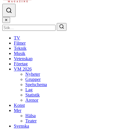
✕
TV
Filmer
Teknik
Musik
Vetenskap
Företag
VM 2026
Nyheter
Grupper
Spelschema
Lag
Statistik
Arenor
Konst
Mer
Hälsa
Teater
Svenska