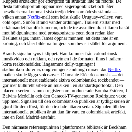
Klippets arkitektur gör eftergiften till struktur, inte till retorik. De
flesta fotbollsporträtt öppnar med segerögonblicket och låter
besvikelserna komma i sista tredjedelen som ödesbestämda — i
vilken annan
Netflix
-mall som helst skulle Uruguay-volleyn vara
cold open. Simón Brand vänder ordningen. Trailern startar med
erkännandet framför kameran, och de tre avsnitten drar tittaren bakåt
mot höjdpunkterna med protagonistens egen dom redan klar.
Beslutet säger, innan James öppnar munnen, att detta inte är en
kröning, och låter bilderna fungera som bevis i stället för argument.
Brands signatur syns i klippet. Han kommer från colombiansk
musikvideo och reklam, och rytmen i de formaten finns i trailern:
korta reaktionsbilder, långsamma dolly-tagningar i
stadiumkorridorerna, omgivningens andning i mixen där
Netflix
-
mallen skulle lägga voice-over. Diamante Eléctricos musik — det
internationellt mest etablerade aktiva colombianska rockbandet —
gör mer kulturellt arbete än musiken i en standardsportdoku. Den
placerar serien i samma register som producerade Bomba Estéreo, J
Balvins Medellín och den Caracol-TV-generation Rodríguez växte
upp med. Signalen till den colombianska publiken är tydlig: serien är
gjord för dem först, för den textade tittaren sedan. Signalen till den
internationella publiken är att tian får vara en colombiansk artefakt,
inte en Real Madrid-artefakt.
Den närmaste referenspunkten i plattformens bibliotek är Beckham,