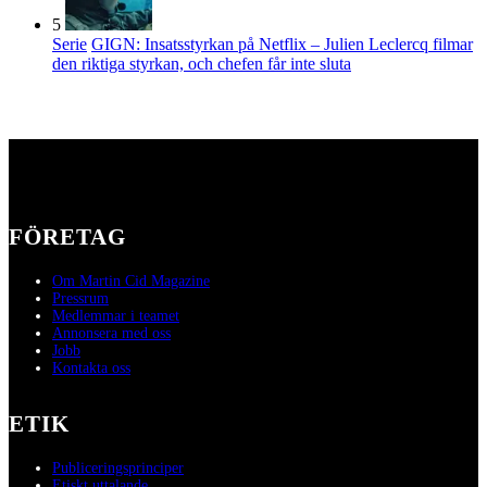
5
Serie
GIGN: Insatsstyrkan på Netflix – Julien Leclercq filmar
den riktiga styrkan, och chefen får inte sluta
FÖRETAG
Om Martin Cid Magazine
Pressrum
Medlemmar i teamet
Annonsera med oss
Jobb
Kontakta oss
ETIK
Publiceringsprinciper
Etiskt uttalande