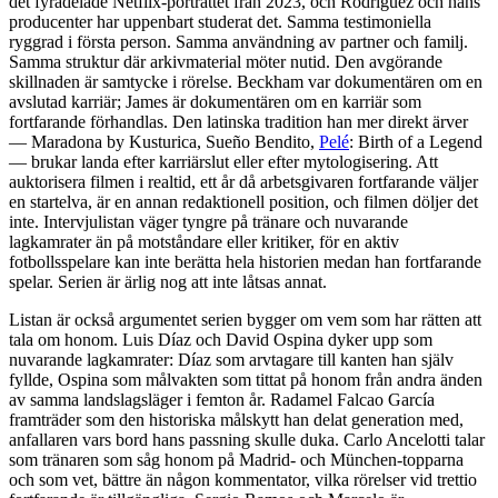
det fyradelade Netflix-porträttet från 2023, och Rodríguez och hans
producenter har uppenbart studerat det. Samma testimoniella
ryggrad i första person. Samma användning av partner och familj.
Samma struktur där arkivmaterial möter nutid. Den avgörande
skillnaden är samtycke i rörelse. Beckham var dokumentären om en
avslutad karriär; James är dokumentären om en karriär som
fortfarande förhandlas. Den latinska tradition han mer direkt ärver
— Maradona by Kusturica, Sueño Bendito,
Pelé
: Birth of a Legend
— brukar landa efter karriärslut eller efter mytologisering. Att
auktorisera filmen i realtid, ett år då arbetsgivaren fortfarande väljer
en startelva, är en annan redaktionell position, och filmen döljer det
inte. Intervjulistan väger tyngre på tränare och nuvarande
lagkamrater än på motståndare eller kritiker, för en aktiv
fotbollsspelare kan inte berätta hela historien medan han fortfarande
spelar. Serien är ärlig nog att inte låtsas annat.
Listan är också argumentet serien bygger om vem som har rätten att
tala om honom. Luis Díaz och David Ospina dyker upp som
nuvarande lagkamrater: Díaz som arvtagare till kanten han själv
fyllde, Ospina som målvakten som tittat på honom från andra änden
av samma landslagsläger i femton år. Radamel Falcao García
framträder som den historiska målskytt han delat generation med,
anfallaren vars bord hans passning skulle duka. Carlo Ancelotti talar
som tränaren som såg honom på Madrid- och München-topparna
och som vet, bättre än någon kommentator, vilka rörelser vid trettio