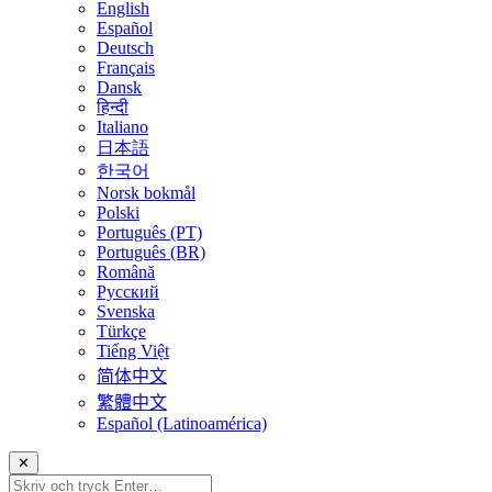
English
Español
Deutsch
Français
Dansk
हिन्दी
Italiano
日本語
한국어
Norsk bokmål
Polski
Português (PT)
Português (BR)
Română
Русский
Svenska
Türkçe
Tiếng Việt
简体中文
繁體中文
Español (Latinoamérica)
✕