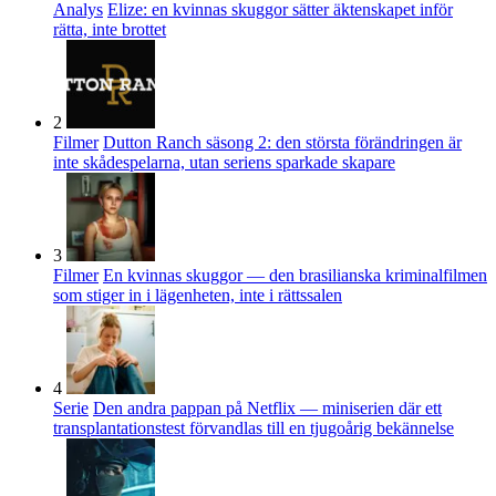
Analys
Elize: en kvinnas skuggor sätter äktenskapet inför
rätta, inte brottet
2
Filmer
Dutton Ranch säsong 2: den största förändringen är
inte skådespelarna, utan seriens sparkade skapare
3
Filmer
En kvinnas skuggor — den brasilianska kriminalfilmen
som stiger in i lägenheten, inte i rättssalen
4
Serie
Den andra pappan på Netflix — miniserien där ett
transplantationstest förvandlas till en tjugoårig bekännelse