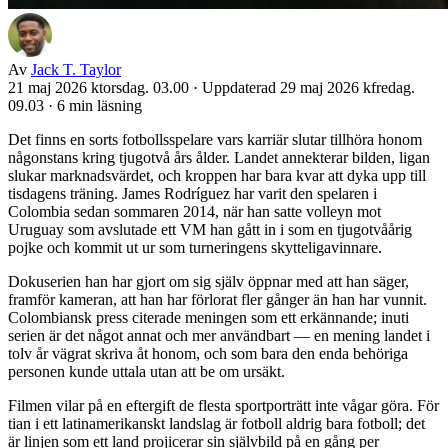
Av
Jack T. Taylor
21 maj 2026 ktorsdag. 03.00
·
Uppdaterad 29 maj 2026 kfredag.
09.03
·
6 min läsning
Det finns en sorts fotbollsspelare vars karriär slutar tillhöra honom
någonstans kring tjugotvå års ålder. Landet annekterar bilden, ligan
slukar marknadsvärdet, och kroppen har bara kvar att dyka upp till
tisdagens träning. James Rodríguez har varit den spelaren i
Colombia sedan sommaren 2014, när han satte volleyn mot
Uruguay som avslutade ett VM han gått in i som en tjugotvåårig
pojke och kommit ut ur som turneringens skytteligavinnare.
Dokuserien han har gjort om sig själv öppnar med att han säger,
framför kameran, att han har förlorat fler gånger än han har vunnit.
Colombiansk press citerade meningen som ett erkännande; inuti
serien är det något annat och mer användbart — en mening landet i
tolv år vägrat skriva åt honom, och som bara den enda behöriga
personen kunde uttala utan att be om ursäkt.
Filmen vilar på en eftergift de flesta sportporträtt inte vågar göra. För
tian i ett latinamerikanskt landslag är fotboll aldrig bara fotboll; det
är linjen som ett land projicerar sin självbild på en gång per