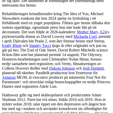
av sig själv. Det tålamodet är förmodligen det yrkesmässigt mest
intressanta hos henne.
Rehabiliteringen kristalliserades kring The Idea of You, Michael
Showalters romkom där hon 2024 spelar en fyrtioåring i ett
förhållande med en yngre popstjärna. Filmen gav henne tillbaka den
sortens uppriktiga, ogrumlade press hon inte hade fått på ett
decennium. Det som följde är 2026-kalendern:
Mother Mary
,
A24
:s
psykosexuella drama av David Lowery med
Michaela Coel
, premiär
i april; Djävulen bär Prada 2, som åter förenar henne med Streep,
Emily Blunt
och
Stanley Tucci
tjugo år efter originalet och just nu
går på bio; The End of Oak Street, David Robert Mitchells science
fiction-film som har planerad premiär 14 augusti; The Odyssey,
Homeros-bearbetningen som Christopher Nolan filmar, hennes
tredje samarbete med regissören; och Verity, filmatiseringen av
Colleen Hoovers thriller med
Dakota Johnson
och
Josh Hartnett
,
planerad till oktober. Parallellt producerar hon Yesteryear för
Amazon
MGM, är executive producer på miniserien Fear Not för
Paramount+ och utvecklar enligt branschuppgifter en tredje Princess
Diaries med regissören Adele Lim.
Hathaway gifte sig med skådespelaren och producenten Adam
Shulman 2012. Paret har två söner, födda 2016 och 2019. Hon är
nykter sedan 2018, talar öppet om den depression och ångest hon
bar med sig i tonåren och använder konsekvent sin offentlighet för