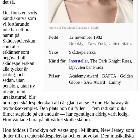
det så.
Det finns en sorts
kändiskurva som
vi fortfarande
Photo via The Movie Database (TMDB)
inte har ett bra
namn på.
Född
12 november 1982
Skådespelerskan
Brooklyn, New York, United States
som alla
erkänner som
Yrke
Skådespelerska
begåvad blir
Känd för
Interstellar
, The Dark Knight Rises,
skådespelerskan
Djävulen bär Prada
alla tycker är
jobbig, och
Priser
Academy Award · BAFTA · Golden
sedan, utan
Globe · SAG Award · Emmy
pension, utan ny
image, utan
ursäktsturné, blir
hon igen skådespelerskan alla är glada att se. Anne Hathaway är
textboksexemplet. Den plats hon nu fyller — fem radikalt olika
filmer staplade på ett enda år — har egentligen aldrig varit ledig.
Hon väntade bara på att vädret skulle slå om.
Hon föddes i Brooklyn och växte upp i Millburn, New Jersey, som
dotter till en teaterskådespelerska och en advokat. Den musikaliska