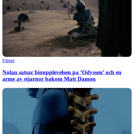
Filmer
Nolan satsar bioupplevelsen pa ’Odyssen’ och en
arme av stjarnor bakom Matt Damon