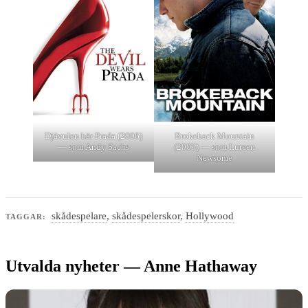
Djävulen bär Prada (2006)
Brokeback Mountain
— som Andy Sachs
(2005) — som Lureen
Newsome
skådespelare
,
skådespelerskor
,
Hollywood
TAGGAR:
Utvalda nyheter — Anne Hathaway