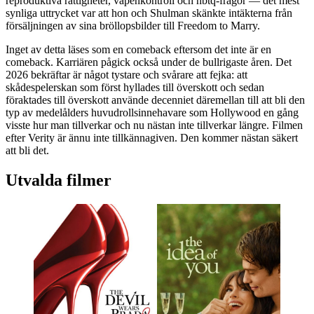
reproduktiva rättigheter, vapenkontroll och hbtq-frågor — det mest
synliga uttrycket var att hon och Shulman skänkte intäkterna från
försäljningen av sina bröllopsbilder till Freedom to Marry.
Inget av detta läses som en comeback eftersom det inte är en
comeback. Karriären pågick också under de bullrigaste åren. Det
2026 bekräftar är något tystare och svårare att fejka: att
skådespelerskan som först hyllades till överskott och sedan
föraktades till överskott använde decenniet däremellan till att bli den
typ av medelålders huvudrollsinnehavare som Hollywood en gång
visste hur man tillverkar och nu nästan inte tillverkar längre. Filmen
efter Verity är ännu inte tillkännagiven. Den kommer nästan säkert
att bli det.
Utvalda filmer