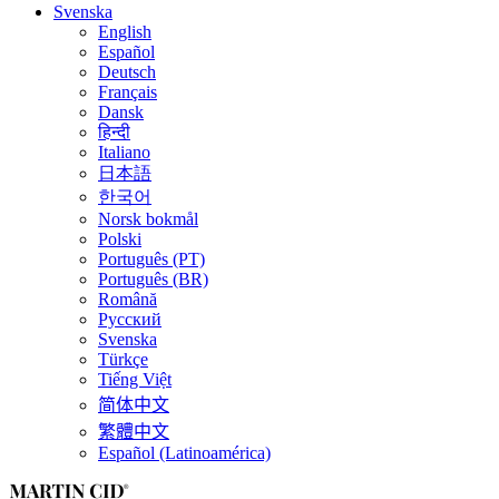
Svenska
English
Español
Deutsch
Français
Dansk
हिन्दी
Italiano
日本語
한국어
Norsk bokmål
Polski
Português (PT)
Português (BR)
Română
Русский
Svenska
Türkçe
Tiếng Việt
简体中文
繁體中文
Español (Latinoamérica)