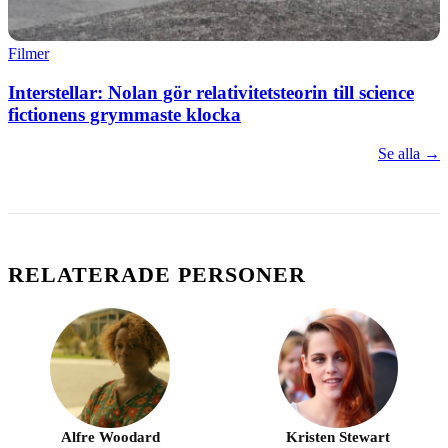
Filmer
Interstellar: Nolan gör relativitetsteorin till science
fictionens grymmaste klocka
Se alla →
RELATERADE PERSONER
Alfre Woodard
Kristen Stewart