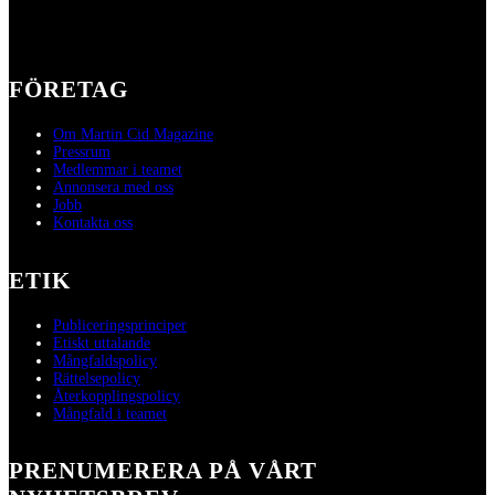
FÖRETAG
Om Martin Cid Magazine
Pressrum
Medlemmar i teamet
Annonsera med oss
Jobb
Kontakta oss
ETIK
Publiceringsprinciper
Etiskt uttalande
Mångfaldspolicy
Rättelsepolicy
Återkopplingspolicy
Mångfald i teamet
PRENUMERERA PÅ VÅRT