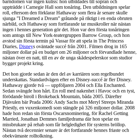
barndomen var ingen kuliss: hon utbildades till sopran och
uppträdde i Carnegie Hall som tonåring. Den utbildningen spelar
roll, eftersom den förklarar Hathaway som flera år senare skulle
sjunga ”I Dreamed a Dream” gråtande på riktigt i en enda obruten
närbild, och Hathaway som fortfarande tar musikroller när nästan
ingen i hennes generation gör det. Hon var den första tonåringen
som antogs till New York-teatergruppen Barrow Group, och hon
avstod sin första termin på Vassar för att spela in The Princess
Diaries,
Disney
s oväntade succé från 2001. Filmen drog in 165
miljoner dollar på en budget om 26 miljoner och förvandlade henne,
nästan över en natt, till en av de unga skådespelerskor som studior
bygger projekt kring.
Det hon gjorde sedan är den del av karriären som regelbundet
underskattas. Standardvägen efter en Disney-succé är fler Disney.
Hathaway gjorde två — uppföljaren 2004 och Ella Enchanted.
Sedan svängde hon hårt. En roll med nakenhet i Havoc och en tyst,
förödande biroll i Brokeback Mountain, båda 2005. Därefter
Djävulen bär Prada 2006: Andy Sachs mot Meryl Streeps Miranda
Priestly, en vuxenkomedi som stängde på 326 miljoner dollar. 2008
hade hon redan sin första Oscarsnominering, för Rachel Getting
Married, Jonathan Demmes familjedrama där hon spelar en
missbrukare på rehab som får helgledighet för systerns bröllop.
Nästan två decennier senare är det fortfarande hennes friaste och
obekvämaste rolltolkning.