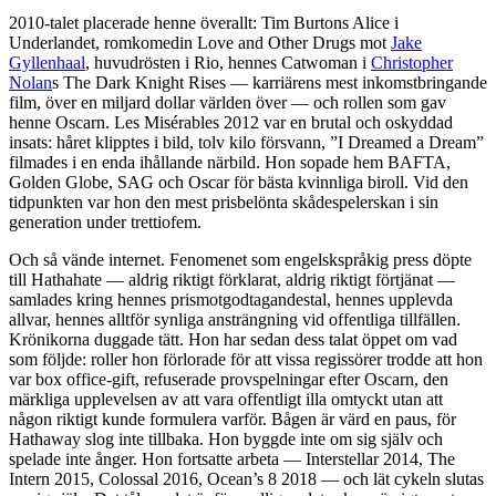
2010-talet placerade henne överallt: Tim Burtons Alice i
Underlandet, romkomedin Love and Other Drugs mot
Jake
Gyllenhaal
, huvudrösten i Rio, hennes Catwoman i
Christopher
Nolan
s The Dark Knight Rises — karriärens mest inkomstbringande
film, över en miljard dollar världen över — och rollen som gav
henne Oscarn. Les Misérables 2012 var en brutal och oskyddad
insats: håret klipptes i bild, tolv kilo försvann, ”I Dreamed a Dream”
filmades i en enda ihållande närbild. Hon sopade hem BAFTA,
Golden Globe, SAG och Oscar för bästa kvinnliga biroll. Vid den
tidpunkten var hon den mest prisbelönta skådespelerskan i sin
generation under trettiofem.
Och så vände internet. Fenomenet som engelskspråkig press döpte
till Hathahate — aldrig riktigt förklarat, aldrig riktigt förtjänat —
samlades kring hennes prismotgodtagandestal, hennes upplevda
allvar, hennes alltför synliga ansträngning vid offentliga tillfällen.
Krönikorna duggade tätt. Hon har sedan dess talat öppet om vad
som följde: roller hon förlorade för att vissa regissörer trodde att hon
var box office-gift, refuserade provspelningar efter Oscarn, den
märkliga upplevelsen av att vara offentligt illa omtyckt utan att
någon riktigt kunde formulera varför. Bågen är värd en paus, för
Hathaway slog inte tillbaka. Hon byggde inte om sig själv och
spelade inte ånger. Hon fortsatte arbeta — Interstellar 2014, The
Intern 2015, Colossal 2016, Ocean’s 8 2018 — och lät cykeln slutas