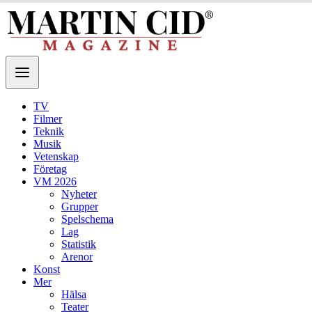
TV
Filmer
Teknik
Musik
Vetenskap
Företag
VM 2026
Nyheter
Grupper
Spelschema
Lag
Statistik
Arenor
Konst
Mer
Hälsa
Teater