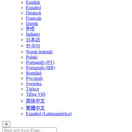
English
Español
Deutsch
Français
Dansk
हिन्दी
Italiano
日本語
한국어
Norsk bokmål
Polski
Português (PT)
Português (BR)
Română
Русский
Svenska
Türkçe
Tiếng Việt
简体中文
繁體中文
Español (Latinoamérica)
✕