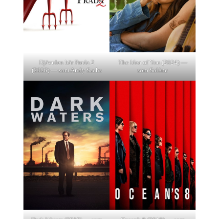
Djävulen bär Prada 2
The Idea of You (2024) —
(2026) — som Andy Sachs
som Solène