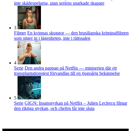
inte skådespelarna, utan seriens sparkade skapare
3
Filmer
En kvinnas skuggor — den brasilianska kriminalfilmen
som stiger in i lägenheten, inte i rättssalen
4
Serie
Den andra pappan på Netflix — miniserien där ett
transplantationstest förvandlas till en tjugoårig bekännelse
5
Serie
GIGN: Insatsstyrkan på Netflix – Julien Leclercq filmar
den riktiga styrkan, och chefen får inte sluta