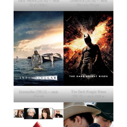
Dark Waters (2019) — som
Ocean's 8 (2018) — som
Sarah Bilott
Daphne Kluger
Interstellar (2014) — som
The Dark Knight Rises
Brand
(2012) — som Selina