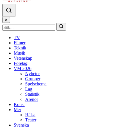
✕
TV
Filmer
Teknik
Musik
Vetenskap
Företag
VM 2026
Nyheter
Grupper
Spelschema
Lag
Statistik
Arenor
Konst
Mer
Hälsa
Teater
Svenska